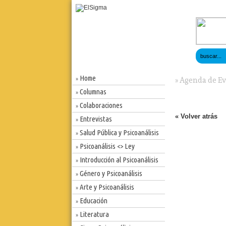
Home
»
» Agenda de E
Columnas
»
Colaboraciones
»
« Volver atrás
Entrevistas
»
Salud Pública y Psicoanálisis
»
Psicoanálisis <> Ley
»
Introducción al Psicoanálisis
»
Género y Psicoanálisis
»
Arte y Psicoanálisis
»
Educación
»
Literatura
»