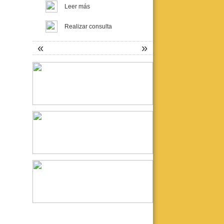
Leer más
Realizar consulta
«
»
Fundación Proyecto Asistir
Crisis de pánico, Psicosomática y
Psicoanálisis
Curso para graduados UBA
Docente responsable: Dra. Liliana
Szapiro.
Inicia: 7/4 - Finaliza: 14/7
Leer más
Realizar consulta
La Tercera: Asistencia y
Docencia en Psicoanálisis
SEMINARIOS