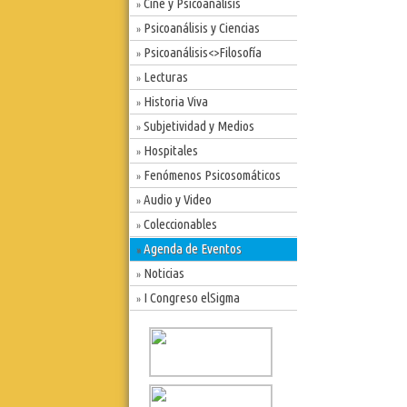
Cine y Psicoanálisis
»
Psicoanálisis y Ciencias
»
Psicoanálisis<>Filosofía
»
Lecturas
»
Historia Viva
»
Subjetividad y Medios
»
Hospitales
»
Fenómenos Psicosomáticos
»
Audio y Video
»
Coleccionables
»
Agenda de Eventos
»
Noticias
»
I Congreso elSigma
»