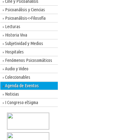
Cine y Psicoanálisis
»
Psicoanálisis y Ciencias
»
Psicoanálisis<>Filosofía
»
Lecturas
»
Historia Viva
»
Subjetividad y Medios
»
Hospitales
»
Fenómenos Psicosomáticos
»
Audio y Video
»
Coleccionables
»
Agenda de Eventos
»
Noticias
»
I Congreso elSigma
»