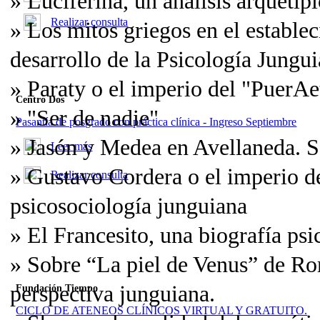
» Luciferina, un análisis arquetíp
Realizar consulta
» Los mitos griegos en el establec
desarrollo de la Psicología Jungu
» Paraty o el imperio del "PuerAe
Centro Dos
» "Ser de nadie"
Pasantía de posgrado con práctica clínica - Ingreso Septiembre
» Jasón y Medea en Avellaneda. So
Leer más
» Gustavo Cordera o el imperio de
Realizar consulta
psicosociología junguiana
» El Francesito, una biografía ps
» Sobre “La piel de Venus” de Ro
perspectiva junguiana.
Fundación Tiempo
CICLO DE ATENEOS CLÍNICOS VIRTUAL Y GRATUITO.