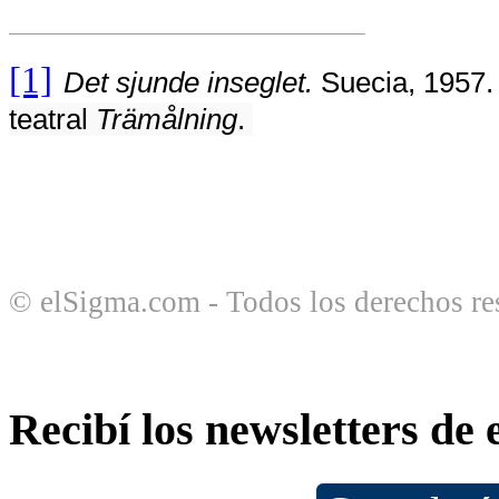
[1]
Det sjunde inseglet.
Suecia, 1957. 
teatral
Trämålning
.
© elSigma.com - Todos los derechos re
Recibí los newsletters de