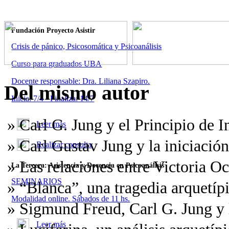
Fundación Proyecto Asistir
Crisis de pánico, Psicosomática y Psicoanálisis
Curso para graduados UBA
Docente responsable: Dra. Liliana Szapiro.
Del mismo autor
Inicia: 7/4 - Finaliza: 14/7
» Carl G. Jung y el Principio de 
Leer más
» Carl Gustav Jung y la iniciación
Realizar consulta
» Las relaciones entre Victoria 
La Tercera: Asistencia y Docencia en Psicoanálisis
SEMINARIOS
» “Blanca”, una tragedia arquetíp
Modalidad online. Sábados de 11 hs.
» Sigmund Freud, Carl G. Jung y 
Leer más