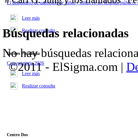
El dispositivo de admisión de niños y niñas en un hospital público.
Leer más
Búsquedas relacionadas
Realizar consulta
No hay búsquedas relaciona
Decires Psicología
©2011 - ElSigma.com |
De
Convocatoria 2026
Leer más
Realizar consulta
Centro Dos