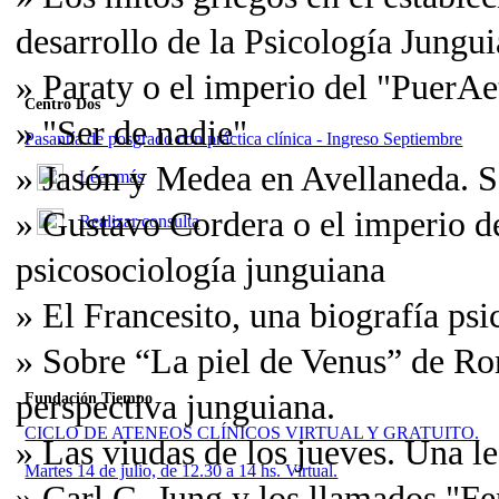
desarrollo de la Psicología Jungu
» Paraty o el imperio del "PuerAe
Centro Dos
» "Ser de nadie"
Pasantía de posgrado con práctica clínica - Ingreso Septiembre
» Jasón y Medea en Avellaneda. So
Leer más
» Gustavo Cordera o el imperio de
Realizar consulta
psicosociología junguiana
» El Francesito, una biografía ps
» Sobre “La piel de Venus” de Ro
perspectiva junguiana.
Fundación Tiempo
CICLO DE ATENEOS CLÍNICOS VIRTUAL Y GRATUITO.
» Las viudas de los jueves. Una le
Martes 14 de julio, de 12.30 a 14 hs. Virtual.
» Carl G. Jung y los llamados "F