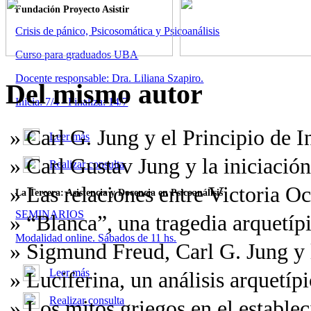
Fundación Proyecto Asistir
Crisis de pánico, Psicosomática y Psicoanálisis
Curso para graduados UBA
Docente responsable: Dra. Liliana Szapiro.
Del mismo autor
Inicia: 7/4 - Finaliza: 14/7
» Carl G. Jung y el Principio de 
Leer más
» Carl Gustav Jung y la iniciación
Realizar consulta
» Las relaciones entre Victoria 
La Tercera: Asistencia y Docencia en Psicoanálisis
SEMINARIOS
» “Blanca”, una tragedia arquetíp
Modalidad online. Sábados de 11 hs.
» Sigmund Freud, Carl G. Jung y 
Leer más
» Luciferina, un análisis arquetíp
Realizar consulta
» Los mitos griegos en el establec