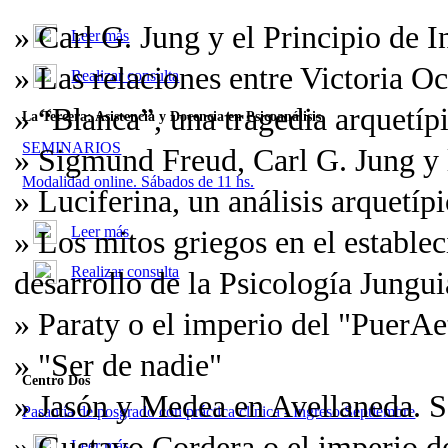
» Carl G. Jung y el Principio de 
Leer más
» Las relaciones entre Victoria 
Realizar consulta
» “Blanca”, una tragedia arquetíp
La Tercera: Asistencia y Docencia en Psicoanálisis
SEMINARIOS
» Sigmund Freud, Carl G. Jung y 
Modalidad online. Sábados de 11 hs.
» Luciferina, un análisis arquetíp
Leer más
» Los mitos griegos en el establec
Realizar consulta
desarrollo de la Psicología Jungu
» Paraty o el imperio del "PuerAe
» "Ser de nadie"
Centro Dos
» Jasón y Medea en Avellaneda. So
Pasantía de posgrado con práctica clínica - Ingreso Septiembre
» Gustavo Cordera o el imperio de
Leer más