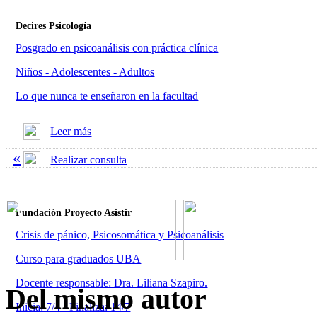
Decires Psicología
Posgrado en psicoanálisis con práctica clínica
Niños - Adolescentes - Adultos
Lo que nunca te enseñaron en la facultad
Leer más
«
Realizar consulta
Fundación Proyecto Asistir
Crisis de pánico, Psicosomática y Psicoanálisis
Curso para graduados UBA
Docente responsable: Dra. Liliana Szapiro.
Del mismo autor
Inicia: 7/4 - Finaliza: 14/7