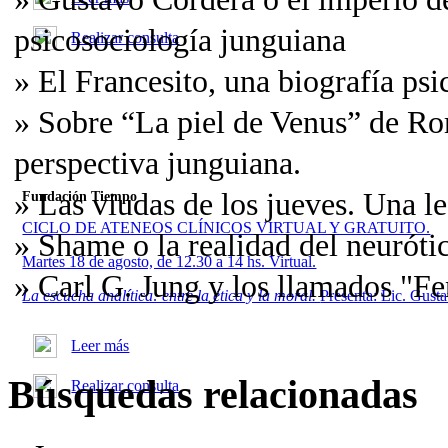
psicosociología junguiana
Realizar consulta
» El Francesito, una biografía ps
» Sobre “La piel de Venus” de Ro
perspectiva junguiana.
» Las viudas de los jueves. Una le
Fundación Tiempo
CICLO DE ATENEOS CLÍNICOS VIRTUAL Y GRATUITO.
» Shame o la realidad del neuróti
Martes 18 de agosto, de 12.30 a 14 hs. Virtual.
» Carl G. Jung y los llamados "F
La escucha analítica: entre la ética y la moral.
Presenta: Lic. Gus
Leer más
Búsquedas relacionadas
Realizar consulta