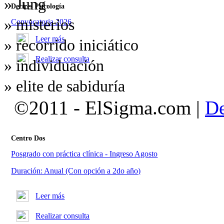
» Jung
Decires Psicología
» misterios
Convocatoria 2026
Leer más
» recorrido iniciático
Realizar consulta
» individuación
» elite de sabiduría
©2011 - ElSigma.com |
De
Centro Dos
Posgrado con práctica clínica - Ingreso Agosto
Duración: Anual (Con opción a 2do año)
Leer más
Realizar consulta