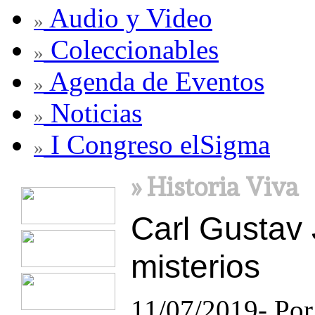
Audio y Video
»
Coleccionables
»
Agenda de Eventos
»
Noticias
»
I Congreso elSigma
»
» Historia Viva
Carl Gustav J
misterios
11/07/2019- Po