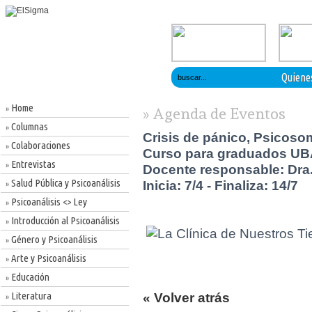
Quiene
Home
»
» Agenda de Eventos
Columnas
»
Crisis de pánico, Psicosom
Colaboraciones
»
Curso para graduados U
Entrevistas
»
Docente responsable: Dra. 
Salud Pública y Psicoanálisis
Inicia: 7/4 - Finaliza: 14/7
»
Psicoanálisis <> Ley
»
Introducción al Psicoanálisis
»
Género y Psicoanálisis
»
Arte y Psicoanálisis
»
Educación
»
Literatura
« Volver atrás
»