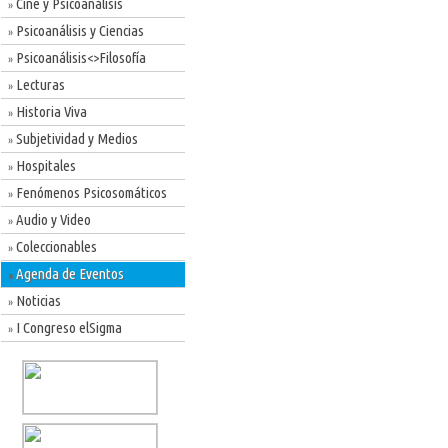
Cine y Psicoanálisis
»
Psicoanálisis y Ciencias
»
Psicoanálisis<>Filosofía
»
Lecturas
»
Historia Viva
»
Subjetividad y Medios
»
Hospitales
»
Fenómenos Psicosomáticos
»
Audio y Video
»
Coleccionables
»
Agenda de Eventos
»
Noticias
»
I Congreso elSigma
»