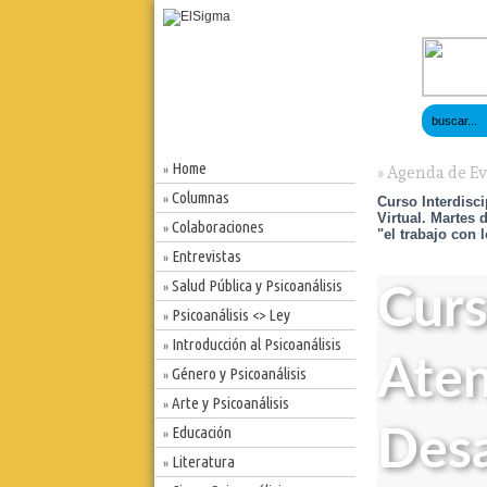
Home
»
» Agenda de E
Columnas
»
Curso Interdisci
Virtual. Martes 
Colaboraciones
»
"el trabajo con 
Entrevistas
»
Salud Pública y Psicoanálisis
»
Curs
Psicoanálisis <> Ley
»
Introducción al Psicoanálisis
»
Aten
Género y Psicoanálisis
»
Arte y Psicoanálisis
»
Educación
Desa
»
Literatura
»