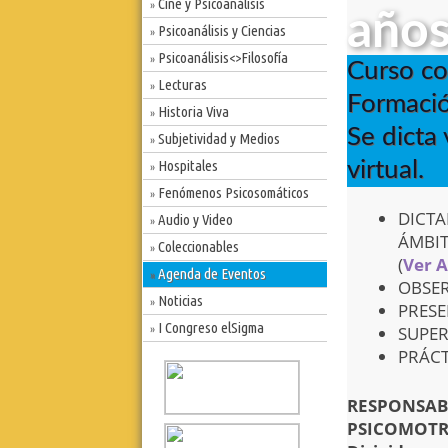
Cine y Psicoanálisis
»
año
Psicoanálisis y Ciencias
»
Psicoanálisis<>Filosofía
»
Curso con
Lecturas
»
Formación
Historia Viva
»
Se dicta 
Subjetividad y Medios
»
Hospitales
virtual.
»
Fenómenos Psicosomáticos
»
DICTA
Audio y Video
»
ÁMBIT
Coleccionables
»
(
Ver 
Agenda de Eventos
»
OBSER
Noticias
»
PRESE
I Congreso elSigma
SUPER
»
PRÁCT
RESPONSAB
PSICOMOTRI