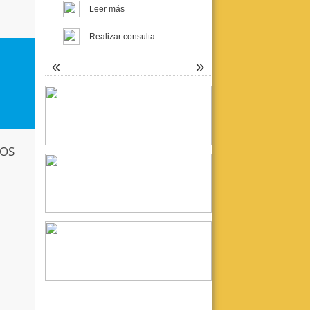
Leer más
Realizar consulta
«
»
Fundación Proyecto Asistir
Crisis de pánico, Psicosomática y
Psicoanálisis
Curso para graduados UBA
LOS
Docente responsable: Dra. Liliana
Szapiro.
Inicia: 7/4 - Finaliza: 14/7
Leer más
Realizar consulta
La Tercera: Asistencia y
Docencia en Psicoanálisis
SEMINARIOS