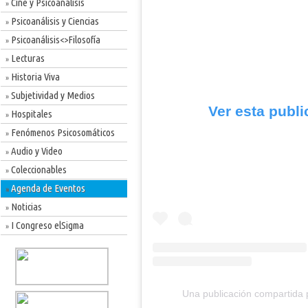
Cine y Psicoanálisis
»
Psicoanálisis y Ciencias
»
Psicoanálisis<>Filosofía
»
Lecturas
»
Historia Viva
»
Subjetividad y Medios
»
Ver esta publ
Hospitales
»
Fenómenos Psicosomáticos
»
Audio y Video
»
Coleccionables
»
Agenda de Eventos
»
Noticias
»
I Congreso elSigma
»
Una publicación compartida p