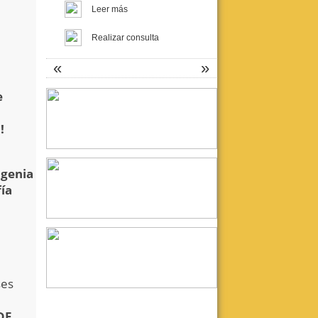
Leer más
Realizar consulta
«
»
e
Fundación Proyecto Asistir
Crisis de pánico, Psicosomática y
!
Psicoanálisis
Curso para graduados UBA
Docente responsable: Dra. Liliana
Szapiro.
ugenia
Inicia: 7/4 - Finaliza: 14/7
ía
Leer más
Realizar consulta
ca.
ses
La Tercera: Asistencia y
Docencia en Psicoanálisis
DE
SEMINARIOS