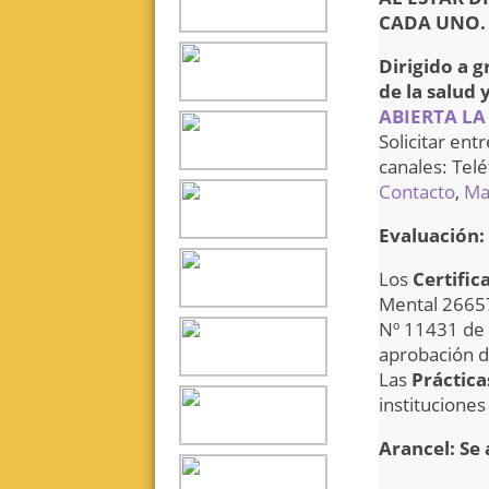
CADA UNO.
Dirigido a 
de la salud 
ABIERTA LA
Solicitar ent
canales: Tel
Contacto
,
Mai
Evaluación:
Los
Certific
Mental 26657
Nº 11431 de l
aprobación d
Las
Práctica
institucione
Arancel: Se