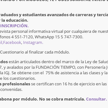
graduados y estudiantes avanzados de carreras y terci
y la educación.
 INSCRIPCIÓN.
revista personal informativa virtual por cualquiera de nues
éfonos 4 551-7120, WhatsApp 15 5 747-7300.
l,
Facebook
,
Instagram.
Cuestionario al finalizar cada módulo.
ados
están articulados dentro del marco de la Ley de Salu
, y avalados por la FUNDACIÓN TIEMPO, con Personería J
a IGJ. Se obtiene con el 75% de asistencia a las clases y la
e los cuestionarios.
s profesionales
se certifican con 16 hs de ejercicio en las
s convenidas.
 abona por módulo. No se cobra matrícula.
Consultar.