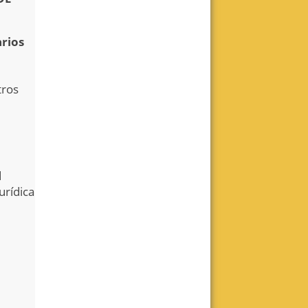
Modalidad online. Sábados de 11 hs.
Leer más
arios
Realizar consulta
tros
Centro Dos
Pasantía de posgrado con práctica
clínica - Ingreso Septiembre
d
Leer más
urídica
Realizar consulta