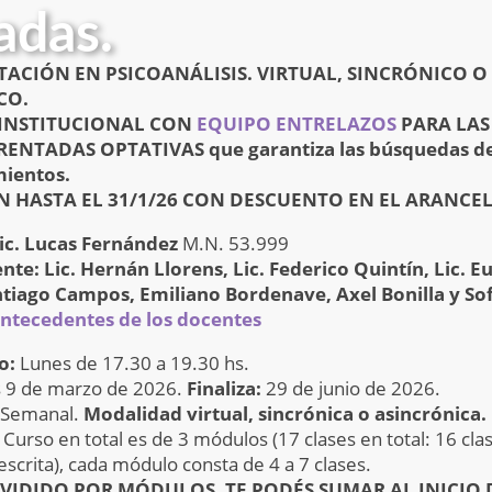
adas.
ACIÓN EN PSICOANÁLISIS. VIRTUAL, SINCRÓNICO O
CO.
INSTITUCIONAL CON
EQUIPO ENTRELAZOS
PARA LAS
RENTADAS OPTATIVAS que garantiza las búsquedas d
ientos.
HASTA EL 31/1/26 CON DESCUENTO EN EL ARANCEL
Lic. Lucas Fernández
M.N. 53.999
te: Lic. Hernán Llorens, Lic. Federico Quintín, Lic. E
ntiago Campos, Emiliano Bordenave, Axel Bonilla y Sof
antecedentes de los docentes
io:
Lunes de 17.30 a 19.30 hs.
 9 de marzo de 2026.
Finaliza:
29 de junio de 2026.
Semanal.
Modalidad virtual, sincrónica o asincróni
l Curso en total es de 3 módulos (17 clases en total: 16 cla
 escrita), cada módulo consta de 4 a 7 clases.
IVIDIDO POR MÓDULOS, TE PODÉS SUMAR AL INICIO 