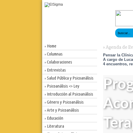
Home
»
» Agenda de E
Columnas
»
Pensar la Clíni
A cargo de Luca
Colaboraciones
»
4 encuentros, re
Entrevistas
»
Salud Pública y Psicoanálisis
»
Prog
Psicoanálisis <> Ley
»
Introducción al Psicoanálisis
»
Aco
Género y Psicoanálisis
»
Arte y Psicoanálisis
»
Educación
Tera
»
Literatura
»