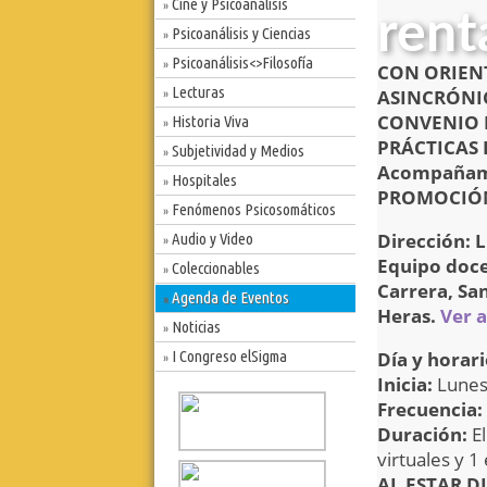
Cine y Psicoanálisis
»
rent
Psicoanálisis y Ciencias
»
Psicoanálisis<>Filosofía
»
CON ORIENT
Lecturas
ASINCRÓNI
»
CONVENIO 
Historia Viva
»
PRÁCTICAS 
Subjetividad y Medios
»
Acompañam
Hospitales
»
PROMOCIÓN 
Fenómenos Psicosomáticos
»
Dirección: 
Audio y Video
»
Equipo docen
Coleccionables
»
Carrera, Sa
Agenda de Eventos
»
Heras.
Ver 
Noticias
»
I Congreso elSigma
Día y horar
»
Inicia:
Lunes
Frecuencia:
Duración:
E
virtuales y 1
AL ESTAR D