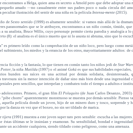
ie encontramos a Helga, quien ama en secreto a Arnold pero que debe adoptar una
 pequeño amado —no casualmente entre sus padres poco o nada circula del amo
 peculiar ilustración del sentir de una niña en la película
Intensa-mente
(2015).
niño de
Sexto sentido
(1999) es altamente sensible: si vamos más allá de la dramat
eres paranormales que se le atribuyen, encontramos a un niño común, tímido, que
n a su analista, Bruce Willis, cuyo personaje permite cierta parodia y analogía a lo
erto
(8): el analista es el único muerto que ni lo asusta ni abruma, sino que lo escuc
” es primero leído como la comprobación de un niño loco, pero luego como metáf
 el sufrimiento, los miedos y la errancia de los otros, mayoritariamente adultos: de
ncia ficción y la fantasía, lo que tienen en común tanto los niños jedi de
Star War
 Potter
, la niña
Matilda
(1997) o el animé
Gokú
es que sus habilidades especiales,
arios hunden sus raíces en una actitud por demás solidaria, desinteresada, 
a travesura sin la menor intención de dañar sino más bien desde una ingenuidad 
geniales pero sencillos, que interpelan y combaten todo el tiempo a adultos e instit
 adolescentes. Primero, el gran film
El Polaquito
(de Juan Carlos Desanzo, 2003)
n “pibe chorro” aparentemente monstruoso se muestra por demás sensible. Pienso 
, aquella película donde un joven, hijo de un minero duro y tosco, sorprende y h
 por la danza en vez que el boxeo, no sin ser tildado de marica.
 tijera
(1991) muestra a este joven super raro pero sensible: escucha a las mujeres
ue éstas últimas se le insinúan y enamoran. Su sensibilidad, bondad e ingenuida
 ante un accidente cualquiera, siendo tildado como peligroso, como una amenaza.