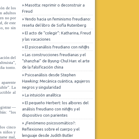
Modalidad online. Sábados de 11 hs.
» Masotta: reprimir o deconstruir a
ión de los
Freud
Leer más
on adultos
cen no por
» Yendo hacia un feminismo freudiano:
d, de este
Realizar consulta
reseña del libro de Sofía Rutenberg
o, no sin
» El acto de “colegir”: Katharina, Freud
y las vacaciones
» El psicoanálisis freudiano con niñ@s
» Las construcciones freudianas y el
zación del
“shanzhai” de Byung-Chul Han: el arte
ltruista”,
Centro Dos
de la falsificación china
iña tonto.
Pasantía de posgrado con práctica
» Psicoanálisis desde Stephen
clínica - Ingreso Septiembre
Hawking: Mecánica cuántica, agujeros
 aparente
Leer más
sible”. La
negros y singularidad
uctible al
» La intuición analítica
Realizar consulta
» El pequeño Herbert: los albores del
egistrar —
análisis freudiano con niñ@s y el
rán: “los
dispositivo con parientes
» ¿Fenómeno psicosomático?:
los cinco
Reflexiones sobre el cuerpo y el
s niños y
lenguaje desde Judith Butler
tarse mal,