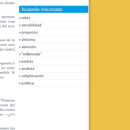
 por demás
Fundación Tiempo
CICLO DE ATENEOS CLÍNICOS
Búsquedas relacionadas
VIRTUAL Y GRATUITO.
 mientras
Martes 14 de julio, de 12.30 a 14 hs.
» niñez
Virtual.
otra cosa
El dispositivo de admisión de niños y
» sensibilidad
a del acto
niñas en un hospital público.
» prejuicios
Presenta: Lic. Eugenia Sorgen.
» síntoma
uos de la
Leer más
pene sino
» atención
[ni nadie]
Realizar consulta
» “millennials”
» padres
ropósito o
 no tiene
» analista
sible. Sí
» subjetivación
Decires Psicología
es.
Convocatoria 2026
» política
Leer más
 “Primeras
Realizar consulta
zonas del
afecciones
cia —¿y/o
somos los