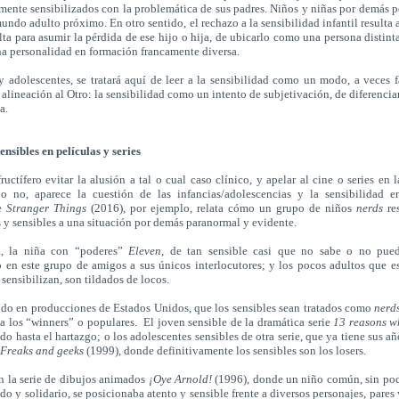
mente sensibilizados con la problemática de sus padres. Niños y niñas por demás 
undo adulto próximo. En otro sentido, el rechazo a la sensibilidad infantil resulta 
lta para asumir la pérdida de ese hijo o hija, de ubicarlo como una persona distinta
na personalidad en formación francamente diversa.
adolescentes, se tratará aquí de leer a la sensibilidad como un modo, a veces f
 alineación al Otro: la sensibilidad como un intento de subjetivación, de diferencia
a.
ensibles en películas y series
ctífero evitar la alusión a tal o cual caso clínico, y apelar al cine o series en l
o no, aparece la cuestión de las infancias/adolescencias y la sensibilidad e
ie
Stranger Things
(2016), por ejemplo, relata cómo un grupo de niños
nerds
res
 y sensibles a una situación por demás paranormal y evidente.
, la niña con “poderes”
Eleven
, de tan sensible casi que no sabe o no pued
 en este grupo de amigos a sus únicos interlocutores; y los pocos adultos que e
 sensibilizan, son tildados de locos.
odo en producciones de Estados Unidos, que los sensibles sean tratados como
nerd
a los “winners” o populares. El joven sensible de la dramática serie
13 reasons 
o hasta el hartazgo; o los adolescentes sensibles de otra serie, que ya tiene sus añ
Freaks and geeks
(1999)
,
donde definitivamente los sensibles son los losers.
 la serie de dibujos animados
¡Oye Arnold!
(1996), donde un niño común, sin pod
ido y solidario, se posicionaba atento y sensible frente a diversos personajes, pares 