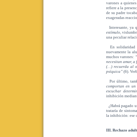
varones a quienes 
refiere a la presen
de su padre tocab
exageradas reaccio
Interesante, ya q
estímulo
, vislumbr
una peculiar relaci
En solidaridad c
nuevamente la alus
muchos varones:
“
necesitan amar, a 
(…) recuerda al o
psíquica”
(6). Verb
Por último, tamb
comportan en un 
escuchar determi
inhibición median
¿Habrá pagado un 
trataría de sintom
la inhibición: ese 
III. Rechazo adult