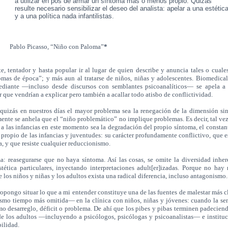
a utilizar en pos de armar un síntoma más o menos propio. Quizás
resulte necesario sensibilizar el deseo del analista: apelar a una estétic
y a una política nada infantilistas.
sso, “Niño con Paloma”
*
, tentador y hasta popular ir al lugar de quien describe y anuncia tales o cual
omas de época”; y más aun al tratarse de niños, niñas y adolescentes. Biomedica
ediante —incluso desde discursos con semblantes psicoanalíticos— se apela a
r que vendrían a explicar pero también a acallar todo atisbo de conflictividad.
 quizás en nuestros días el mayor problema sea la renegación de la dimensión si
nte se anhela que el “niño problemático” no implique problemas. Es decir, tal ve
a las infancias en este momento sea la degradación del propio síntoma, el constan
 propio de las infancias y juventudes: su carácter profundamente conflictivo, que 
a, y que resiste cualquier reduccionismo.
 reasegurarse que no haya síntoma. Así las cosas, se omite la diversidad inher
tética particulares, inyectando interpretaciones adult[er]izadas. Porque no hay
e los niños y niñas y los adultos exista una radical diferencia, incluso antagonismo.
pongo situar lo que a mi entender constituye una de las fuentes de malestar más 
smo tiempo más omitida— en la clínica con niños, niñas y jóvenes: cuando la sen
mo desarreglo, déficit o problema. De ahí que los pibes y pibas terminen padecien
de los adultos —incluyendo a psicólogos, psicólogas y psicoanalistas— e institu
bilidad.