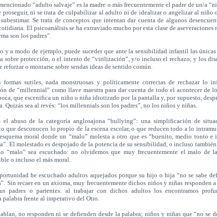
encionado “adulto salvaje” es la madre o más frecuentemente el padre de un/a “n
 proseguir, ni se trata de culpabilizar al adulto ni de idealizar o angelizar al niño 
subestimar. Se trata de conceptos que intentan dar cuenta de algunos desencuent
 cotidiana. El psicoanálisis se ha extraviado mucho por esta clase de aseveraciones 
ema son los padres”.
 y a modo de ejemplo, puede suceder que ante la sensibilidad infantil las única
a sobre protección, o el intento de “virilización”, y/o incluso el rechazo; y los dis
e reforzar o montarse sobre sendas ideas de sentido común.
ormas sutiles, nada monstruosas y políticamente correctas de rechazar lo inf
ón de “millennial” como llave maestra para dar cuenta de todo el acontecer de l
poca, que escenifica un niño o niña idiotizado por la pantalla y, por supuesto, desp
. Quizás sea al revés: “los millennials son los padres”, no los niños y niñas.
l abuso de la categoría anglosajona “bullying”: una simplificación de situa
to que desconocen lo propio de la escena escolar, o que reducen todo a lo intramu
 esquema moral donde un “malo” molesta a otro que es “buenito, medio tonto e 
a”. El molestado es despojado de la potencia de su sensibilidad, o incluso también
o “malo” sea escuchado: no olvidemos que muy frecuentemente el malo de la
ible o incluso el más moral.
rtunidad he escuchado adultos aquejados porque su hijo o hija “no se sabe def
a”. Sin recaer en un axioma, muy frecuentemente dichos niños y niñas responden a
sus padres o parientes: al trabajar con dichos adultos los encontramos prof
 palabra frente al imperativo del Otro.
blan, no responden ni se defienden desde la palabra; niños y niñas que “no se d