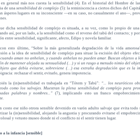
en general más nos cuesta la sensibilidad (4). En el historial del Hombre de la
cia de una
sensibilidad de complejo
(5): la reminiscencia a ciertos dichos del Capit
an ásperos lugares en su inconsciente —en su caso, no casualmente el ano—, pro
nes.
ue dicha sensibilidad de complejo es situada, a su vez, como lo propio de un
ando así, por un lado, a la sensibilidad como el reverso del tabú del contacto; y por
ón entre sensibilidad, significante, afecto, Edipo y novela familiar.
on esto último, “Sobre la más generalizada degradación de la vida amorosa
ión a la idea de sensibilidad de complejo para situar la escisión del objeto efe
cuando aman no anhelan, y cuando anhelan no pueden amar. Buscan objetos a l
fin de mantener alejada su sensualidad (…) y si un rasgo a menudo nimio del obje
bjeto que debía evitarse, sobreviene (…) esa extraña degradación que es la i
igracia: rechazar el sentir, evitarlo, genera impotencia.
ién la (in)sensibilidad es trabajada en “Tótem y Tabú”:
“... los neuróticos ob
todo como los salvajes. Muestran la plena sensibilidad de complejo para pro
nadas palabras y nombres...”
(7)
,
implicando esto un franco empobrecimien
te.
costo ese niño otrora sensible devenido en varón adulto salvaje que evita todo 
atizar la (in)sensibilidad, alojando la angustia y procurando evitarse el empobrec
colosal y vetusto museo donde ni el conflicto ni el sentir tienen lugar.
o a la infancia [sensible]