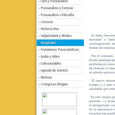
Cine y Psicoanálisis
»
Psicoanálisis y Ciencias
»
Psicoanálisis<>Filosofía
»
Lecturas
»
Pablo Pica
Historia Viva
»
Subjetividad y Medios
Es harto frecuente
»
síntomas” o “sínt
Hospitales
»
ontologización m
formas del malesta
Fenómenos Psicosomáticos
»
Por el contrario,
Audio y Video
»
donde paradójicame
Coleccionables
»
problema en torno 
de eliminar lo más
Agenda de Eventos
»
su ulterior potenci
Noticias
»
El nuevo síntoma:
I Congreso elSigma
tiempo y a una es
»
saludable que entr
En este ensayo pro
presente —y al mi
es interpretada co
de la impotencia 
escuchar esa sensi