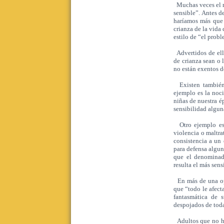
Muchas veces el m
sensible”. Antes de
haríamos más que 
crianza de la vida
estilo de “el probl
Advertidos de ello
de crianza sean o l
no están exentos d
Existen también f
ejemplo es la noci
niñas de nuestra é
sensibilidad alguna
Otro ejemplo es e
violencia o maltra
consistencia a un
para defensa algun
que el denominad
resulta el más sens
En más de una opo
que “todo le afect
fantasmática de 
despojados de toda
Adultos que no ha