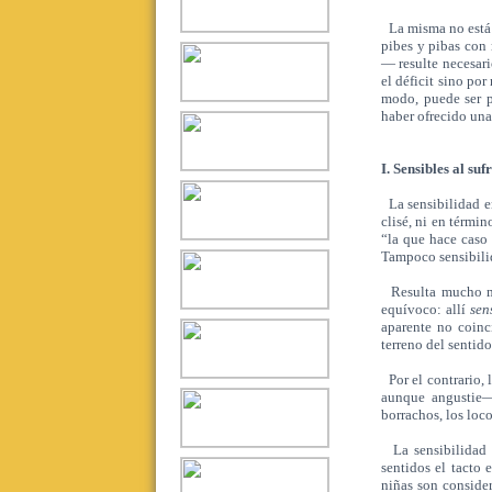
La misma no está e
pibes y pibas con
— resulte necesari
el déficit sino por
modo, puede ser p
haber ofrecido una
I. Sensibles al suf
La sensibilidad en
clisé, ni en térmi
“la que hace caso 
Tampoco sensibili
Resulta mucho más
equívoco: allí
sen
aparente no coinc
terreno del sentid
Por el contrario, 
aunque angustie— 
borrachos, los loc
La sensibilidad e
sentidos el tacto
niñas son consider