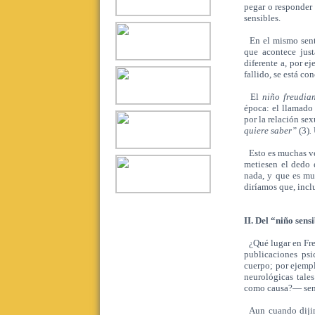
pegar o responder 
sensibles.
En el mismo senti
que acontece jus
diferente a, por e
fallido, se está co
El
niño freudia
época: el llamado
por la relación sex
quiere saber”
(3)
.
Esto es muchas vec
metiesen el dedo 
nada, y que es mu
diríamos que, incl
II. Del “niño sens
¿Qué lugar en Freu
publicaciones psi
cuerpo; por ejempl
neurológicas tale
como causa?— sent
Aun cuando dijimo