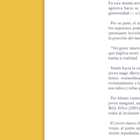
En esta misma ser
agresiva hacia su
generosidad—; o la
Por su parte, el 
los supuestos pod
interesante lecció
la
posición del mu
“Ver gente muerta
que implica sentir
karma a cualidad.
Yendo hacia la cie
joven mago
Harry
dones extraordin
eventualmente a l
son niños y niñas 
Por último cuatro
joven marginal, u
Billy Elliot
(2001)
todos al inclinarse
El joven manos de
viejas, al punto q
siendo repudiadas