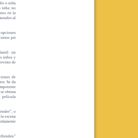
iño o niña
o niña: no
ros en la
morales al
s opciones
Fundación Tiempo
cursos psi
Curso de Inclusión Escolar con
orientación en psicoanálisis y oferta
laboral.
antil: un
A cargo de Lucas Fernández y
os niños y
Agustina Bascialla.
rovisto de
Virtual. Lunes de 19 a 21 hs. Inicia: 22
de junio. 5 encuentros.
ciones de
Leer más
ros. Se da
impotente
Realizar consulta
 se obtura
 película
ender”, o
CESAMENDE
 la escena
CICLO DE EXPOSICIONES AGOSTO
undamente
2026
SOBRE EL DUELO
Exponen Ana Marquis- Graciana
Górriz
efienden”