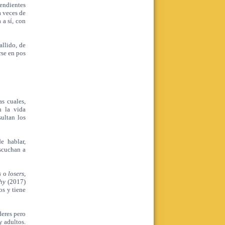
Sábado 8 de Agosto- 10.00 a 12.00hs
pendientes
Actividad no arancelada - Presencial
a veces de
 a sí, con
Leer más
allido, de
Realizar consulta
rse en pos
as cuales,
n la vida
ultan los
e hablar,
scuchan a
s
o
losers
,
why
(2017)
os y tiene
eres pero
y adultos.