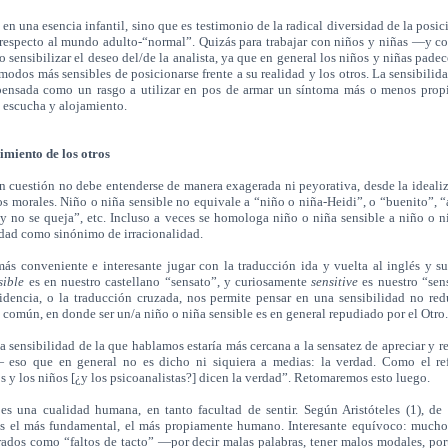
n una esencia infantil, sino que es testimonio de la radical diversidad de la posic
 respecto al mundo adulto-“normal”. Quizás para trabajar con niños y niñas —y c
o sensibilizar el deseo del/de la analista, ya que en general los niños y niñas pade
 modos más sensibles de posicionarse frente a su realidad y los otros. La sensibilida
ensada como un rasgo a utilizar en pos de armar un síntoma más o menos propi
 escucha y alojamiento.
rimiento de los otros
 cuestión no debe entenderse de manera exagerada ni peyorativa, desde la ideali
nos morales. Niño o niña sensible no equivale a “niño o niña-Heidi”, o “buenito”, “a
y no se queja”, etc. Incluso a veces se homologa niño o niña sensible a niño o n
dad como sinónimo de irracionalidad.
 conveniente e interesante jugar con la traducción ida y vuelta al inglés y su
sible
es en nuestro castellano “sensato”, y curiosamente
sensitive
es nuestro “sen
idencia, o la traducción cruzada, nos permite pensar en una sensibilidad no red
o común, en donde ser un/a niño o niña sensible es en general repudiado por el Otro.
la sensibilidad de la que hablamos estaría más cercana a la sensatez de apreciar y r
eso que en general no es dicho ni siquiera a medias: la verdad. Como el ref
os y los niños [¿y los psicoanalistas?] dicen la verdad”. Retomaremos esto luego.
s una cualidad humana, en tanto facultad de sentir. Según Aristóteles (1), de 
 es el más fundamental, el más propiamente humano. Interesante equívoco: mucho
ados como “faltos de tacto” —por decir malas palabras, tener malos modales, por