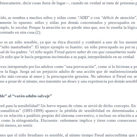
bruscamente, decir cosas fuera de lugar—, cuando en verdad se trata de personas
do, se nombra a muchos niños y niñas como “ADD” o con “déficit de atención”,
tamente lo opuesto: niños y niñas por demás concentrados y preocupados en 
jemplo, lo escolar. Porque la atención no se pierde sino que, nos lo enseña la lógic
ncentrado en otra cosa (2).
no
es un niño sensible, ya que su ética discutió y combatió a uno de los monstr
 “niño masturbador”. El mejor ejemplo es Juanito: un niño preocupado no por su 
ual de los padres: “
el niño según Freud quiere saber de eso que casualmente nada
Un niño que le hacía preguntas incómodas a su papá, interpelándolo en su verdad.
es interpretado por los adultos como “una provocación”, como si lo hicieran a p
en la llaga. Juega así un prejuicio adulto de una acción que de malintencionada
cho más cercana al amor y la preocupación genuina. No sabemos si Freud era sen
uso a pesar de sí mismo, nos transmite un deseo y una experiencia por demás sensibl
ible” al “varón adulto salvaje”
d para la sensibilidad? Un breve repaso de cómo se sirvió de dicho concepto. En
coanalíticas”
(1893-1899) aparece la pérdida de sensibilidad en determinadas 
o en relación a parálisis propias del síntoma conversivo, o incluso en relación a 
s como la siringomielia. Elocuente: enfermarse implica y tiene como consecuen
ir menos, no sentir.
s que el niño freudiano es sensible, al mismo tiempo Freud autoconfirma que 