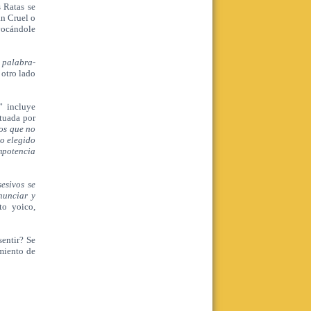
s Ratas se
án Cruel o
vocándole
Centro Dos
Posgrado con práctica clínica -
a
palabra-
Ingreso Agosto
 otro lado
Duración: Anual (Con opción a 2do
año)
” incluye
Leer más
ctuada por
os que no
Realizar consulta
to elegido
mpotencia
sesivos se
nunciar y
to yoico,
Centro Dos
Pasantía de posgrado con práctica
sentir? Se
clínica - Ingreso Septiembre
imiento de
Leer más
Realizar consulta