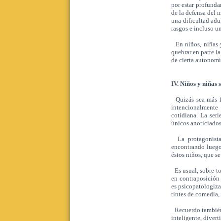
por estar profunda
de la defensa del m
una dificultad adu
rasgos e incluso u
En niños, niñas y 
quebrar en parte la
de cierta autonomí
IV. Niños y niñas s
Quizás sea más fru
intencionalmente 
cotidiana. La ser
únicos anoticiados
La protagonista
encontrando luego
éstos niños, que se
Es usual, sobre t
en contraposición 
es
psicopatologizad
tintes de comedia,
Recuerdo también
inteligente, divert