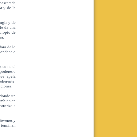
 mascarada
r y de la
urgia y de
 le da una
 propio de
ha.
ora de lo
 condena o
s
, como el
 poderes o
que apela
coherente:
uciones.
 donde un
también en
orroriza a
 jóvenes y
d terminan