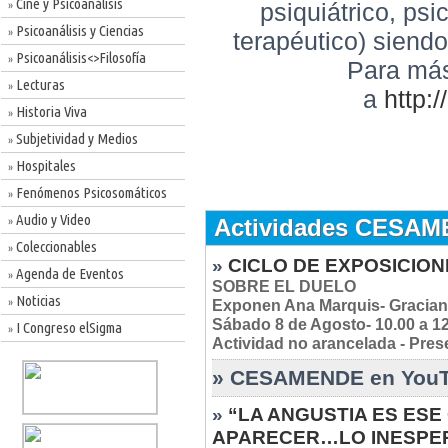
Cine y Psicoanálisis
psiquiátrico, ps
»
Psicoanálisis y Ciencias
»
terapéutico) siendo 
Psicoanálisis<>Filosofía
»
Para más
Lecturas
»
a
http:
Historia Viva
»
Subjetividad y Medios
»
Hospitales
»
Fenómenos Psicosomáticos
»
Audio y Video
Actividades CESA
»
Coleccionables
»
»
CICLO DE EXPOSICION
Agenda de Eventos
»
SOBRE EL DUELO
Noticias
»
Exponen Ana Marquis- Gracian
Sábado 8 de Agosto- 10.00 a 1
I Congreso elSigma
»
Actividad no arancelada - Pres
» CESAMENDE en YouTub
»
“LA ANGUSTIA ES ESE
APARECER…LO INESPERAD