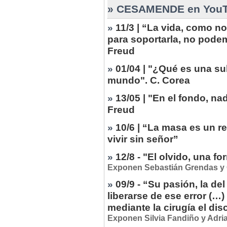
» CESAMENDE en YouTub
»
11/3 | “La vida, como n
para soportarla, no pode
Freud
»
01/04 | "¿Qué es una su
mundo". C. Corea
»
13/05 | "En el fondo, nad
Freud
»
10/6 | “La masa es un 
vivir sin señor”
»
12/8 - "El olvido, una f
Exponen Sebastián Grendas y G
»
09/9 - “Su pasión, la del
liberarse de ese error (…)
mediante la cirugía el di
Exponen Silvia Fandiño y Adri