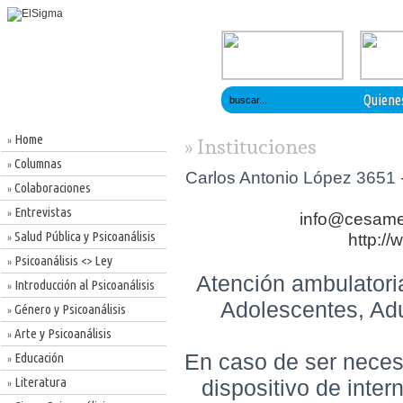
Quiene
Home
»
» Instituciones
Columnas
»
Carlos Antonio López 3651 -
Colaboraciones
»
Entrevistas
»
info@cesam
Salud Pública y Psicoanálisis
http:/
»
Psicoanálisis <> Ley
»
Atención ambulatoria
Introducción al Psicoanálisis
»
Adolescentes, Adu
Género y Psicoanálisis
»
Arte y Psicoanálisis
»
En caso de ser necesa
Educación
»
Literatura
dispositivo de inter
»