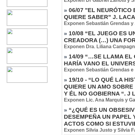
Exponen Dr Gabriel Zanotti y S
»
06/07 "EL NEURÓTICO 
QUIERE SABER” J. LAC
Exponen Sebastián Grendas y 
»
10/08 “EL JUEGO ES 
CREADORA (…) UNA FOR
Exponen Dra. Liliana Campagna
»
14/09 “…SE LLAMA EL
HARÍA VANO EL UNIVER
Exponen Sebastián Grendas e I
»
19/10 - “LO QUÉ LA H
QUIERE UN AMO SOBRE 
Y ÉL NO GOBIERNA “. J
Exponen Lic. Ana Marquis y Ga
»
“¿QUÉ ES UN OBSESIV
DESEMPEÑA UN PAPEL 
ACTOS COMO SI ESTUVI
Exponen Silvia Justo y Silvia 