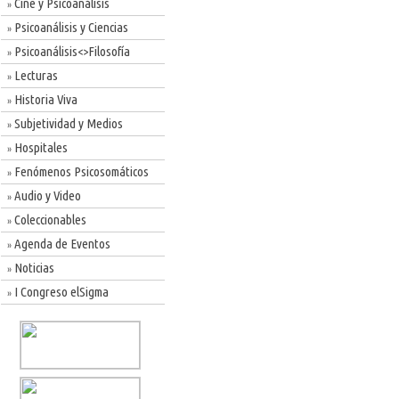
Cine y Psicoanálisis
»
Psicoanálisis y Ciencias
»
Psicoanálisis<>Filosofía
»
Lecturas
»
Historia Viva
»
Subjetividad y Medios
»
Hospitales
»
Fenómenos Psicosomáticos
»
Audio y Video
»
Coleccionables
»
Agenda de Eventos
»
Noticias
»
I Congreso elSigma
»