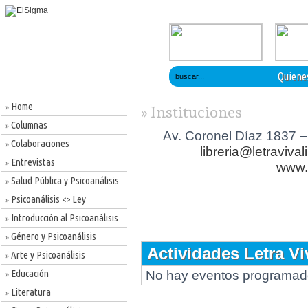
Quiene
Home
»
» Instituciones
Columnas
»
Av. Coronel Díaz 1837 
Colaboraciones
»
libreria@letraviva
Entrevistas
»
www.l
Salud Pública y Psicoanálisis
»
Psicoanálisis <> Ley
»
Introducción al Psicoanálisis
»
Género y Psicoanálisis
»
Actividades Letra V
Arte y Psicoanálisis
»
Educación
No hay eventos programa
»
Literatura
»