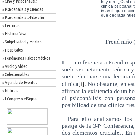
Cine y Psicoanálisis
hoy día. ¿Cuál es 
»
clínica psicoanal
Psicoanálisis y Ciencias
»
infantil, que esce
que degrada nues
Psicoanálisis<>Filosofía
»
Lecturas
»
Historia Viva
»
Freud niño (
Subjetividad y Medios
»
Hospitales
»
Fenómenos Psicosomáticos
»
I -
La referencia a Freud resp
Audio y Video
»
suele ser netamente teórica y
Coleccionables
»
suele efectuarse una lectura 
Agenda de Eventos
clínica
[i]
. No obstante, en es
»
afirmar la existencia de un h
Noticias
»
el psicoanálisis con perso
I Congreso elSigma
»
posibilidad de una clínica fr
Para ello analizamos los p
pasaje de la 34° Conferenci
dos elementos cruciales. En 