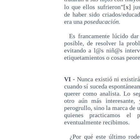
lo que ellos sufrieron”
[x]
jus
de haber sido criados/educa
era una
poseducación
.
Es francamente lúcido dar c
posible, de resolver la prob
evitando a l@s niñ@s interv
etiquetamientos o cosas peore
VI -
Nunca existió ni existir
cuando sí suceda espontáneam
querer como analista. Lo se
otro aún más interesante,
perogrullo, sino la marca de 
quienes practicamos el 
eventualmente recibimos.
¿Por qué este último rode