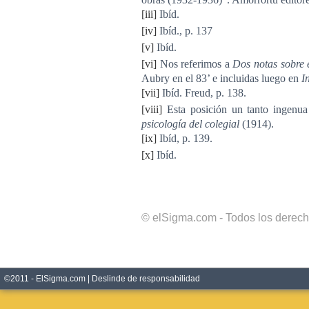
[iii]
Ibíd.
[iv]
Ibíd., p. 137
[v]
Ibíd.
[vi]
Nos referimos a
Dos notas sobre 
Aubry en el 83’ e incluidas luego en
I
[vii]
Ibíd. Freud, p. 138.
[viii]
Esta posición un tanto ingenua
psicología del colegial
(1914).
[ix]
Ibíd, p. 139.
[x]
Ibíd.
© elSigma.com - Todos los derec
©2011 - ElSigma.com |
Deslinde de responsabilidad