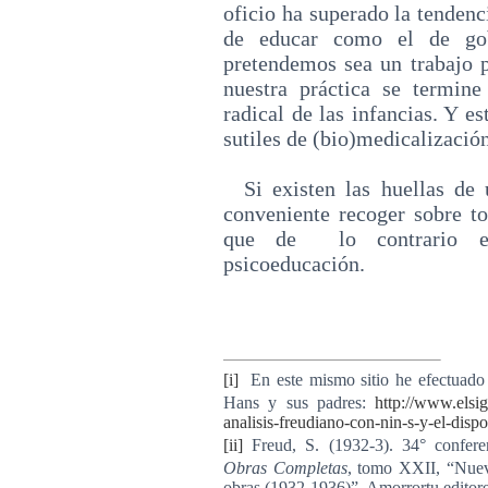
oficio ha superado la tendenc
de educar como el de go
pretendemos sea un trabajo p
nuestra práctica se termine
radical de las infancias. Y e
sutiles de (bio)medicalización
Si existen las huellas de u
conveniente recoger sobre to
que de lo contrario est
psicoeducación.
[i]
En este mismo sitio he efectuado u
Hans y sus padres:
http://www.elsig
analisis-freudiano-con-nin-s-y-el-disp
[ii]
Freud, S. (1932-3). 34° conferenc
Obras Completas
, tomo XXII, “Nueva
obras (1932-1936)”. Amorrortu editore