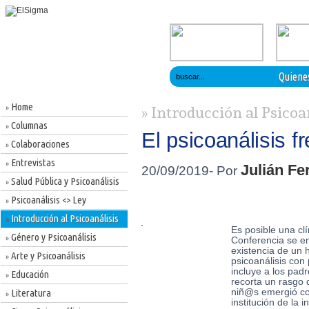
Quiene
Home
»
» Introducción al Psicoa
Columnas
»
El psicoanálisis 
Colaboraciones
»
Entrevistas
»
Julián Fe
20/09/2019- Por
Salud Pública y Psicoanálisis
»
Psicoanálisis <> Ley
»
Introducción al Psicoanálisis
»
Es posible una cl
Género y Psicoanálisis
»
Conferencia se en
existencia de un 
Arte y Psicoanálisis
»
psicoanálisis con
incluye a los padr
Educación
»
recorta un rasgo 
Literatura
niñ@s emergió com
»
institución de la 