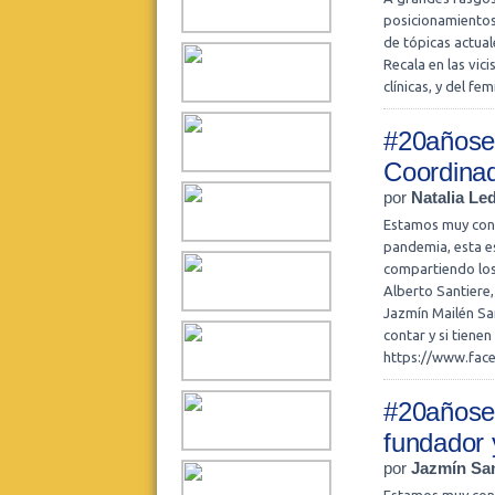
posicionamientos 
de tópicas actual
Recala en las vic
clínicas, y del f
#20añosel
Coordina
por
Natalia L
Estamos muy cont
pandemia, esta es
compartiendo los
Alberto Santiere
Jazmín Mailén Sa
contar y si tiene
https://www.fac
#20añosel
fundador 
por
Jazmín San