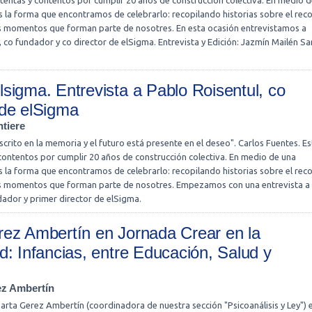
entas y contentos por cumplir 20 años de construcción colectiva. En medio d
 la forma que encontramos de celebrarlo: recopilando historias sobre el reco
 momentos que forman parte de nosotres. En esta ocasión entrevistamos a
co fundador y co director de elSigma. Entrevista y Edición: Jazmín Mailén Sa
sigma. Entrevista a Pablo Roisentul, co
 de elSigma
tiere
scrito en la memoria y el futuro está presente en el deseo". Carlos Fuentes. 
contentos por cumplir 20 años de construcción colectiva. En medio de una
 la forma que encontramos de celebrarlo: recopilando historias sobre el reco
s momentos que forman parte de nosotres. Empezamos con una entrevista a
dador y primer director de elSigma.
ez Ambertín en Jornada Crear en la
d: Infancias, entre Educación, Salud y
ez Ambertín
rta Gerez Ambertín (coordinadora de nuestra sección "Psicoanálisis y Ley") e