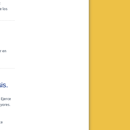
:
e los
Centro Dos
Posgrado con práctica clínica -
Ingreso Agosto
Duración: Anual (Con opción a 2do
año)
Leer más
r en
Realizar consulta
is.
Centro Dos
Pasantía de posgrado con práctica
 Ejerce
clínica - Ingreso Septiembre
ayores.
Leer más
Realizar consulta
ta