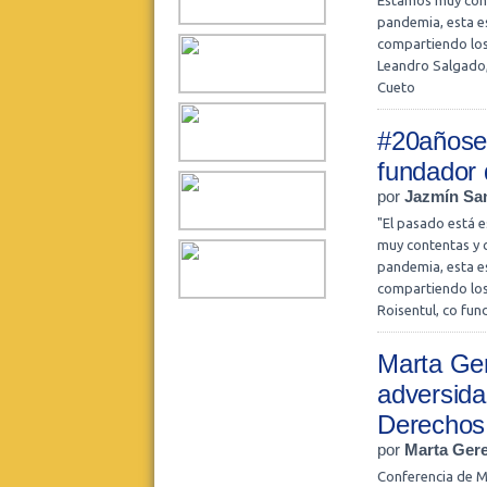
Estamos muy cont
pandemia, esta es
compartiendo los
Leandro Salgado, 
Cueto
#20añosel
fundador
por
Jazmín San
"El pasado está e
muy contentas y 
pandemia, esta es
compartiendo lo
Roisentul, co fun
Marta Ger
adversida
Derechos
por
Marta Ger
Conferencia de Ma