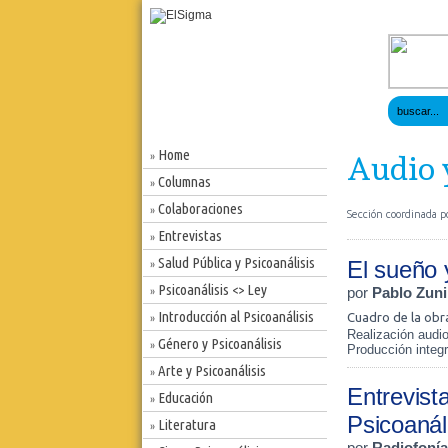
Home
»
Audio 
Columnas
»
Colaboraciones
»
Sección coordinada p
Entrevistas
»
Salud Pública y Psicoanálisis
El sueño 
»
Psicoanálisis <> Ley
por
Pablo Zun
»
Introducción al Psicoanálisis
Cuadro de la obra
»
Realización audi
Género y Psicoanálisis
»
Producción integr
Arte y Psicoanálisis
»
Entrevist
Educación
»
Psicoanál
Literatura
»
por
Radiofonía