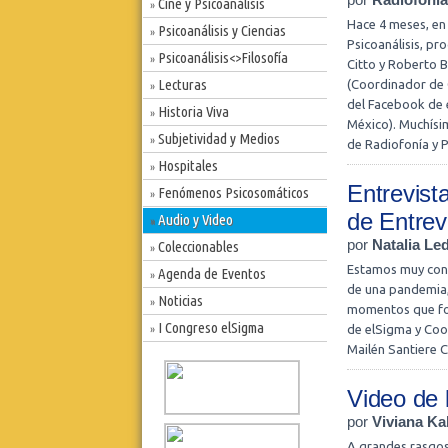
Cine y Psicoanálisis
»
Hace 4 meses, en
Psicoanálisis y Ciencias
»
Psicoanálisis, p
Psicoanálisis<>Filosofía
»
Citto y Roberto B
Lecturas
(Coordinador de 
»
del Facebook de 
Historia Viva
»
México). Muchísim
Subjetividad y Medios
»
de Radiofonía y P
Hospitales
»
Entrevist
Fenómenos Psicosomáticos
»
de Entrev
Audio y Video
»
por
Natalia L
Coleccionables
»
Estamos muy cont
Agenda de Eventos
»
de una pandemia, 
Noticias
»
momentos que for
I Congreso elSigma
de elSigma y Coor
»
Mailén Santiere 
Video de 
por
Viviana K
A grandes rasgos,