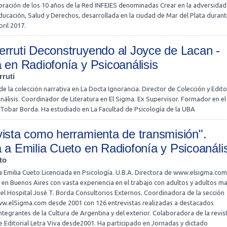
bración de los 10 años de la Red INFEIES denominadas Crear en la adversidad
Educación, Salud y Derechos, desarrollada en la ciudad de Mar del Plata durant
bril 2017.
erruti Deconstruyendo al Joyce de Lacan -
a en Radiofonía y Psicoanálisis
rruti
 de la colección narrativa en La Docta Ignorancia. Director de Colección y Edito
nálisis. Coordinador de Literatura en El Sigma. Ex Supervisor. Formador en el
 Tobar Borda. Ha estudiado en La Facultad de Psicología de la UBA
vista como herramienta de transmisión".
a a Emilia Cueto en Radiofonía y Psicoanális
to
 a Emilia Cueto Licenciada en Psicología. U.B.A. Directora de www.elsigma.com
ca en Buenos Aires con vasta experiencia en el trabajo con adultos y adultos m
el Hospital José T. Borda Consultorios Externos. Coordinadora de la sección
ww.elSigma.com desde 2001 con 126 entrevistas realizadas a destacados
integrantes de la Cultura de Argentina y del exterior. Colaboradora de la revis
Editorial Letra Viva desde2001. Ha participado en Jornadas y dictado