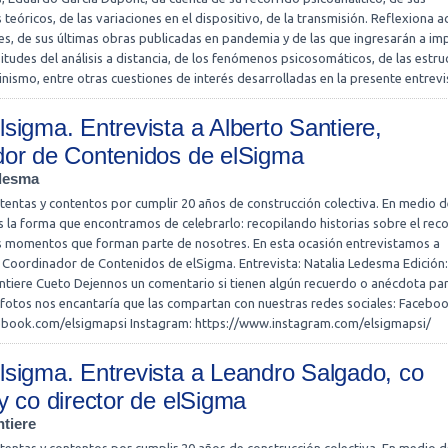
teóricos, de las variaciones en el dispositivo, de la transmisión. Reflexiona a
es, de sus últimas obras publicadas en pandemia y de las que ingresarán a im
isitudes del análisis a distancia, de los fenómenos psicosomáticos, de las estru
eminismo, entre otras cuestiones de interés desarrolladas en la presente entrevi
sigma. Entrevista a Alberto Santiere,
dor de Contenidos de elSigma
edesma
entas y contentos por cumplir 20 años de construcción colectiva. En medio d
 la forma que encontramos de celebrarlo: recopilando historias sobre el reco
 momentos que forman parte de nosotres. En esta ocasión entrevistamos a
, Coordinador de Contenidos de elSigma. Entrevista: Natalia Ledesma Edición:
ntiere Cueto Dejennos un comentario si tienen algún recuerdo o anécdota pa
n fotos nos encantaría que las compartan con nuestras redes sociales: Faceboo
ebook.com/elsigmapsi Instagram: https://www.instagram.com/elsigmapsi/
sigma. Entrevista a Leandro Salgado, co
y co director de elSigma
tiere