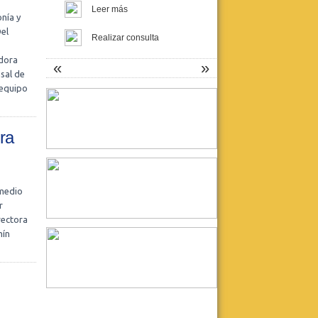
Leer más
nía y
el
Realizar consulta
adora
«
»
sal de
 equipo
Fundación Proyecto Asistir
Crisis de pánico, Psicosomática y
ra
Psicoanálisis
Curso para graduados UBA
Docente responsable: Dra. Liliana
Szapiro.
Inicia: 7/4 - Finaliza: 14/7
 medio
Leer más
r
rectora
Realizar consulta
mín
La Tercera: Asistencia y
Docencia en Psicoanálisis
SEMINARIOS