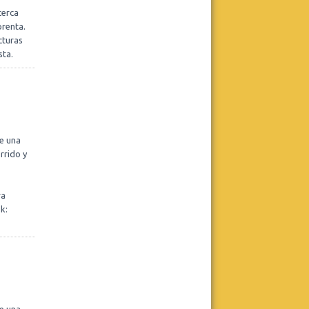
Modalidad online. Sábados de 11 hs.
cerca
prenta.
Leer más
cturas
sta.
Realizar consulta
e una
Centro Dos
rrido y
Pasantía de posgrado con práctica
clínica - Ingreso Septiembre
Leer más
ra
k:
Realizar consulta