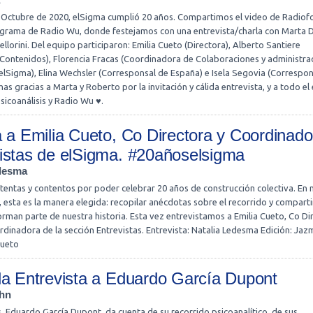
 Octubre de 2020, elSigma cumplió 20 años. Compartimos el video de Radiofo
rograma de Radio Wu, donde festejamos con una entrevista/charla con Marta D
ellorini. Del equipo participaron: Emilia Cueto (Directora), Alberto Santiere
Contenidos), Florencia Fracas (Coordinadora de Colaboraciones y administr
elSigma), Elina Wechsler (Corresponsal de España) e Isela Segovia (Correspon
as gracias a Marta y Roberto por la invitación y cálida entrevista, y a todo el
sicoanálisis y Radio Wu ♥.
a a Emilia Cueto, Co Directora y Coordinado
istas de elSigma. #20añoselsigma
edesma
entas y contentos por poder celebrar 20 años de construcción colectiva. En
esta es la manera elegida: recopilar anécdotas sobre el recorrido y comparti
man parte de nuestra historia. Esta vez entrevistamos a Emilia Cueto, Co Di
dinadora de la sección Entrevistas. Entrevista: Natalia Ledesma Edición: Jaz
Cueto
la Entrevista a Eduardo García Dupont
ahn
 Eduardo García Dupont, da cuenta de su recorrido psicoanalítico, de sus