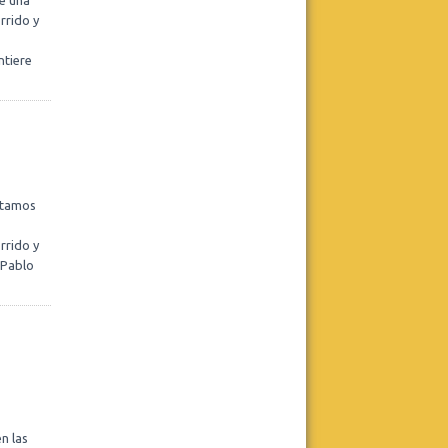
e una
Fundación Tiempo
rrido y
CICLO DE ATENEOS CLÍNICOS
VIRTUAL Y GRATUITO.
Martes 14 de julio, de 12.30 a 14 hs.
ntiere
Virtual.
El dispositivo de admisión de niños y
niñas en un hospital público.
Presenta: Lic. Eugenia Sorgen.
Leer más
Realizar consulta
Estamos
rrido y
Decires Psicología
 Pablo
Convocatoria 2026
Leer más
Realizar consulta
n las