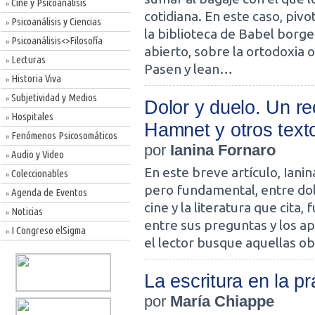
Cine y Psicoanálisis
»
cotidiana. En este caso, piv
Psicoanálisis y Ciencias
»
la biblioteca de Babel borg
Psicoanálisis<>Filosofía
»
abierto, sobre la ortodoxia o
Lecturas
»
Pasen y lean…
Historia Viva
»
Subjetividad y Medios
»
Dolor y duelo. Un re
Hospitales
»
Hamnet y otros text
Fenómenos Psicosomáticos
»
por
Ianina Fornaro
Audio y Video
»
En este breve artículo, Ianin
Coleccionables
»
pero fundamental, entre dol
Agenda de Eventos
»
cine y la literatura que cita
Noticias
»
entre sus preguntas y los a
I Congreso elSigma
»
el lector busque aquellas ob
La escritura en la pr
por
María Chiappe