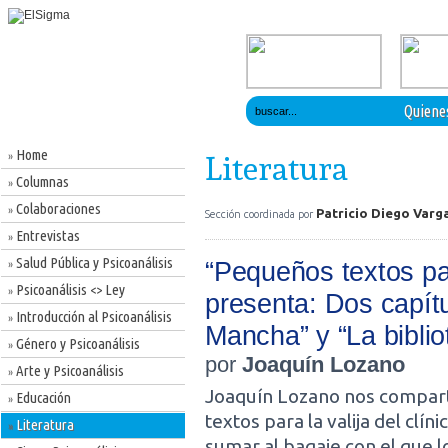
Quiene
Home
»
Literatura
Columnas
»
Colaboraciones
»
Patricio Diego Varg
Sección coordinada por
Entrevistas
»
Salud Pública y Psicoanálisis
“Pequeños textos para
»
Psicoanálisis <> Ley
»
presenta: Dos capít
Introducción al Psicoanálisis
»
Mancha” y “La biblio
Género y Psicoanálisis
»
por
Joaquín Lozano
Arte y Psicoanálisis
»
Joaquín Lozano nos compart
Educación
»
textos para la valija del clí
Literatura
»
sumar al bagaje con el que l