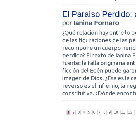
El Paraíso Perdido:
por
Ianina Fornaro
¿Qué relación hay entre lo pe
de las figuraciones de las p
recompone un cuerpo herido 
perdido? El texto de Ianina 
fuerte: la falla originaria ent
ficción del Edén puede garan
imagen de Dios. ¿Esa es la ca
reverso es el infierno, la n
constitutiva. ¿Dónde encon
1
2
3
4
5
6
7
8
9
10
11
12