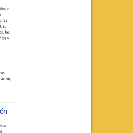
ales y
e
Centro Dos
iones
Posgrado con práctica clínica -
, el
Ingreso Agosto
o, las
Duración: Anual (Con opción a 2do
año)
ncia y
Leer más
Realizar consulta
cas
ración,
Centro Dos
Pasantía de posgrado con práctica
clínica - Ingreso Septiembre
ión
Leer más
Realizar consulta
jeto
el