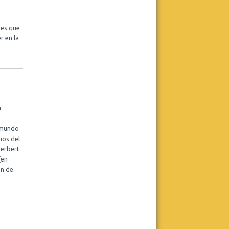
Fundación Tiempo
CICLO DE ATENEOS CLÍNICOS
VIRTUAL Y GRATUITO.
nes que
Martes 18 de agosto, de 12.30 a 14
hs. Virtual.
r en la
La escucha analítica: entre la ética y
la moral.
Presenta: Lic. Gustavo
Nahmod.
Leer más
Realizar consulta
a
n mundo
Decires Psicología
ios del
Convocatoria 2026
Herbert
(en
Leer más
ón de
Realizar consulta