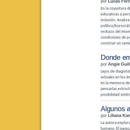
por
Lucas Fer
En la coyuntura d
educativas a per
inclusión. Analiz
político/burocrát
rechazo del mismo
condiciones de po
construir un cami
Donde emp
por
Angie Gui
Lejos de diagnóst
actuales en los á
en la memoria de
pensarlas estruct
posibilidad simbó
Algunos a
por
Liliana Ka
La autora explora
humano. El juego,