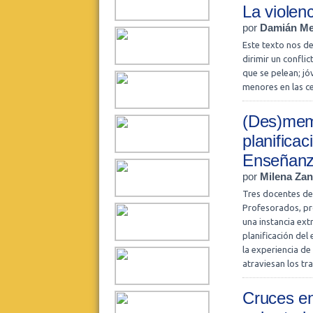
La violenc
por
Damián Me
Este texto nos de
dirimir un confli
que se pelean; j
menores en las ce
(Des)memo
planificac
Enseñanz
por
Milena Zane
Tres docentes de
Profesorados, pro
una instancia ext
planificación del
la experiencia de
atraviesan los tr
Cruces en