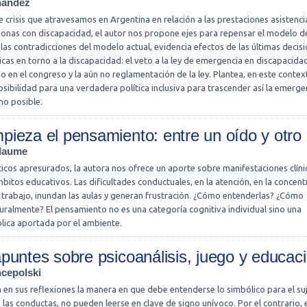
nández
e crisis que atravesamos en Argentina en relación a las prestaciones asistenci
sonas con discapacidad, el autor nos propone ejes para repensar el modelo d
a las contradicciones del modelo actual, evidencia efectos de las últimas decis
icas en torno a la discapacidad: el veto a la ley de emergencia en discapacidad
 en el congreso y la aún no reglamentación de la ley. Plantea, en este context
sibilidad para una verdadera política inclusiva para trascender así la emerge
no posible.
ieza el pensamiento: entre un oído y otro
llaume
icos apresurados, la autora nos ofrece un aporte sobre manifestaciones clíni
mbitos educativos. Las dificultades conductuales, en la atención, en la concent
 trabajo, inundan las aulas y generan frustración. ¿Cómo entenderlas? ¿Cómo
uralmente? El pensamiento no es una categoría cognitiva individual sino una
lica aportada por el ambiente.
puntes sobre psicoanálisis, juego y educac
ncepolski
 en sus reflexiones la manera en que debe entenderse lo simbólico para el su
 las conductas, no pueden leerse en clave de signo unívoco. Por el contrario, 