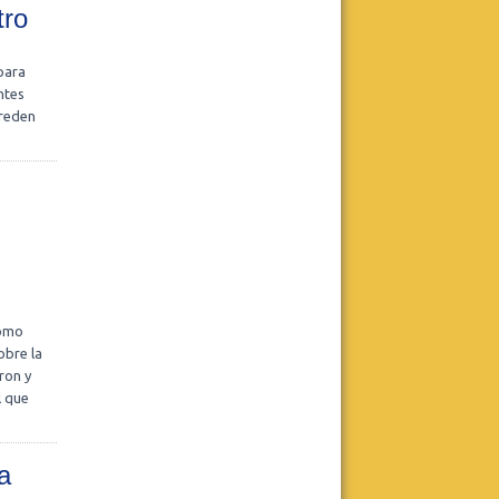
Modalidad online. Sábados de 11 hs.
tro
Leer más
 para
Realizar consulta
ntes
greden
Centro Dos
Pasantía de posgrado con práctica
clínica - Ingreso Septiembre
Leer más
como
Realizar consulta
obre la
ron y
l que
a