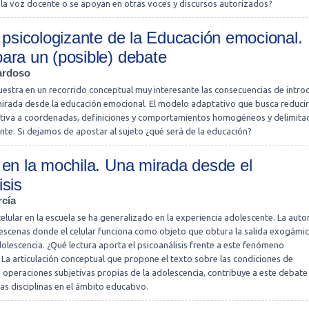
 la voz docente o se apoyan en otras voces y discursos autorizados?
n psicologizante de la Educación emocional.
ara un (posible) debate
ardoso
estra en un recorrido conceptual muy interesante las consecuencias de intro
mirada desde la educación emocional. El modelo adaptativo que busca reducir
etiva a coordenadas, definiciones y comportamientos homogéneos y delimita
te. Si dejamos de apostar al sujeto ¿qué será de la educación?
 en la mochila. Una mirada desde el
isis
rcía
celular en la escuela se ha generalizado en la experiencia adolescente. La auto
 escenas donde el celular funciona como objeto que obtura la salida exogámi
dolescencia. ¿Qué lectura aporta el psicoanálisis frente a este fenómeno
a articulación conceptual que propone el texto sobre las condiciones de
s operaciones subjetivas propias de la adolescencia, contribuye a este debate
ias disciplinas en el ámbito educativo.