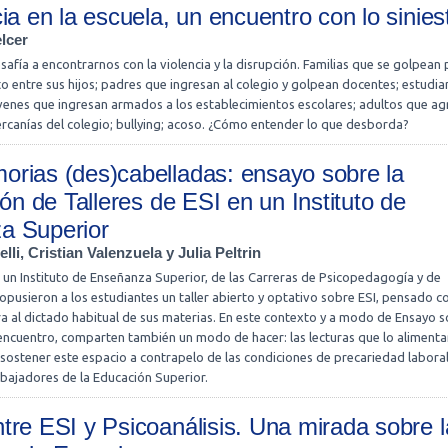
ia en la escuela, un encuentro con lo sinies
lcer
safía a encontrarnos con la violencia y la disrupción. Familias que se golpean
cto entre sus hijos; padres que ingresan al colegio y golpean docentes; estudia
óvenes que ingresan armados a los establecimientos escolares; adultos que a
rcanías del colegio; bullying; acoso. ¿Cómo entender lo que desborda?
rias (des)cabelladas: ensayo sobre la
ión de Talleres de ESI en un Instituto de
a Superior
lli, Cristian Valenzuela y Julia Peltrin
 un Instituto de Enseñanza Superior, de las Carreras de Psicopedagogía y de
pusieron a los estudiantes un taller abierto y optativo sobre ESI, pensado 
ra al dictado habitual de sus materias. En este contexto y a modo de Ensayo s
 encuentro, comparten también un modo de hacer: las lecturas que lo alimenta
 sostener este espacio a contrapelo de las condiciones de precariedad labora
abajadores de la Educación Superior.
tre ESI y Psicoanálisis. Una mirada sobre l