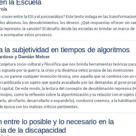
en la Escuela
rcía
cruces entre la ESI y el psicoanálisis? Este texto indaga en las transformacio
 los abismos, los descubrimientos, los deseos. ¿Qué respuestas ofrecer sin cae
la represión, la sanción? El desafío desde las escuelas es brindar un marco de
ra acompañar estos procesos.
a la subjetividad en tiempos de algoritmos
ardoso y Damián Melcer
onjetura socio-cultural y filosófica que nos brinda herramientas teóricas par
signada por la guerra, la crisis y la dinámica veloz propia de las invenciones
o, no parece cualquier invención técnica, sino aquella que se combina con u
rcantilizada y un sujeto que queda avasallado por las demandas al goce prop
l capital. De este modo, la lectura del concepto de desublimación represiva (
incipio, como la reflexión sobre la algoritmización y su relación con el sujeto 
rlo, atrofiarlo, desarrollarlo o expandirlo), conducirá creemos, a la habilitaci
 época con los matices críticos pertinentes.
 entre lo posible y lo necesario en la
a de la discapacidad