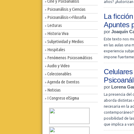
Cine y Psicoanálisis
años? ¿Autorizan
»
Psicoanálisis y Ciencias
»
La ficció
Psicoanálisis<>Filosofía
»
Apuntes p
Lecturas
»
por
Joaquín C
Historia Viva
»
Este texto nos mu
Subjetividad y Medios
»
en las aulas una 
Hospitales
»
experiencia subj
impone fuertemen
Fenómenos Psicosomáticos
»
Audio y Video
»
Celulares
Coleccionables
»
Psicoanál
Agenda de Eventos
»
por
Lorena Ga
Noticias
»
La presencia del 
I Congreso elSigma
»
aborda distintas
necesaria en la a
contemporáneo? L
posibilidad de la
que implica a var