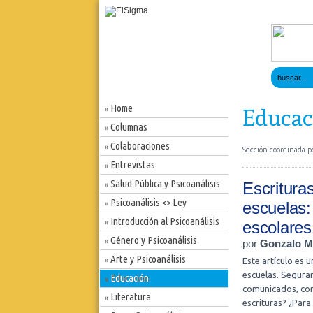
Home
»
Educac
Columnas
»
Colaboraciones
»
Sección coordinada p
Entrevistas
»
Salud Pública y Psicoanálisis
Escritura
»
Psicoanálisis <> Ley
escuelas:
»
Introducción al Psicoanálisis
»
escolares
Género y Psicoanálisis
»
por
Gonzalo Ma
Arte y Psicoanálisis
»
Este artículo es 
escuelas. Segura
Educación
»
comunicados, cons
Literatura
»
escrituras? ¿Para