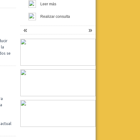
Leer más
Realizar consulta
«
»
ducir
 la
Fundación Proyecto Asistir
dos se
Crisis de pánico, Psicosomática y
Psicoanálisis
Curso para graduados UBA
Docente responsable: Dra. Liliana
Szapiro.
Inicia: 7/4 - Finaliza: 14/7
Leer más
ra
Realizar consulta
ca
 actual
La Tercera: Asistencia y
Docencia en Psicoanálisis
SEMINARIOS