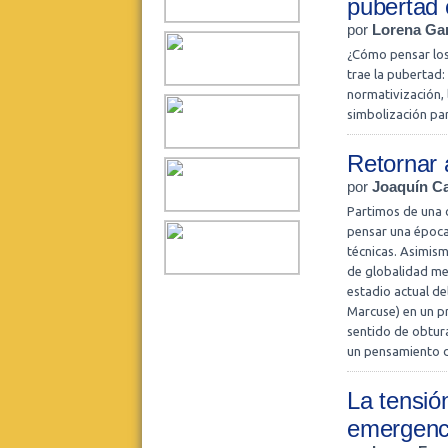
pubertad 
por
Lorena Ga
¿Cómo pensar los 
trae la pubertad:
normativización, 
simbolización pa
Retornar 
por
Joaquín C
Partimos de una c
pensar una época 
técnicas. Asimism
de globalidad me
estadio actual de
Marcuse) en un pr
sentido de obtura
un pensamiento de
La tensión
emergenci