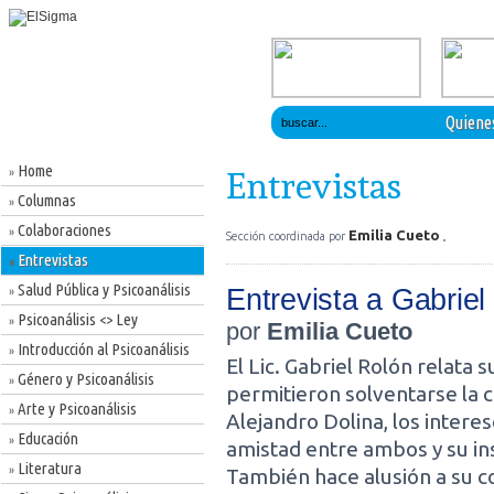
Quiene
Home
»
Entrevistas
Columnas
»
Colaboraciones
»
Emilia Cueto
Sección coordinada por
Entrevistas
»
Salud Pública y Psicoanálisis
Entrevista a Gabriel
»
Psicoanálisis <> Ley
»
por
Emilia Cueto
Introducción al Psicoanálisis
»
El Lic. Gabriel Rolón relata 
Género y Psicoanálisis
»
permitieron solventarse la c
Arte y Psicoanálisis
»
Alejandro Dolina, los intere
Educación
»
amistad entre ambos y su in
Literatura
»
También hace alusión a su c