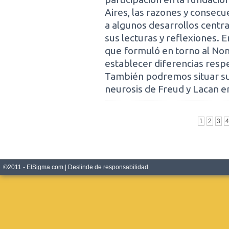
Aires, las razones y consecu
a algunos desarrollos centr
sus lecturas y reflexiones. E
que formuló en torno al Nom
establecer diferencias respe
También podremos situar sus 
neurosis de Freud y Lacan en
1
2
3
4
©2011 - ElSigma.com |
Deslinde de responsabilidad