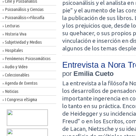
Cine y Psicoanálisis
psicoanálisis y el analista en
»
Psicoanálisis y Ciencias
pie” y el aumento de las co
»
la publicación de sus libros
Psicoanálisis<>Filosofía
»
y los prejuicios que, desde 
Lecturas
»
su quehacer, o sus propios p
Historia Viva
»
vinculación e inserción en di
Subjetividad y Medios
»
algunos de los temas desple
Hospitales
»
Fenómenos Psicosomáticos
»
Entrevista a Nora 
Audio y Video
»
por
Emilia Cueto
Coleccionables
»
La entrevista a la filósofa
Agenda de Eventos
»
los desarrollos de pensador
Noticias
»
importante ingerencia en con
I Congreso elSigma
»
lo tanto en su práctica. En
de Heidegger y su incidencia
Freud” o en los Escritos, com
de Lacan, Nietzsche y su ide