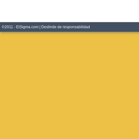
©2011 - ElSigma.com |
Deslinde de responsabilidad