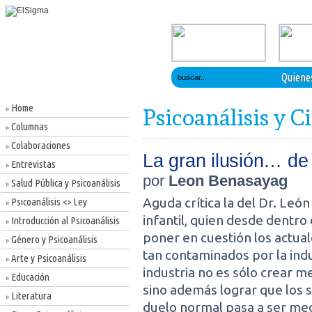
Quiene
Home
»
Psicoanálisis y C
Columnas
»
Colaboraciones
»
La gran ilusión… de 
Entrevistas
»
por
Leon Benasayag
Salud Pública y Psicoanálisis
»
Aguda crítica la del Dr. Leó
Psicoanálisis <> Ley
»
infantil, quien desde dentro
Introducción al Psicoanálisis
»
poner en cuestión los actua
Género y Psicoanálisis
»
tan contaminados por la indu
Arte y Psicoanálisis
»
industria no es sólo crear
Educación
»
sino además lograr que los 
Literatura
»
duelo normal pasa a ser med