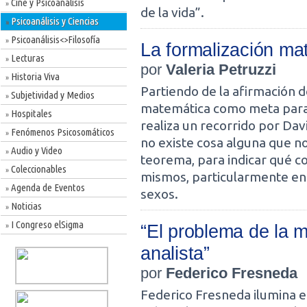
Cine y Psicoanálisis
»
de la vida”.
Psicoanálisis y Ciencias
»
Psicoanálisis<>Filosofía
»
La formalización ma
Lecturas
»
por
Valeria Petruzzi
Historia Viva
»
Partiendo de la afirmación d
Subjetividad y Medios
»
matemática como meta para el
Hospitales
»
realiza un recorrido por Dav
Fenómenos Psicosomáticos
»
no existe cosa alguna que n
Audio y Video
»
teorema, para indicar qué c
Coleccionables
»
mismos, particularmente en r
Agenda de Eventos
»
sexos.
Noticias
»
I Congreso elSigma
“El problema de la m
»
analista”
por
Federico Fresneda
Federico Fresneda ilumina e