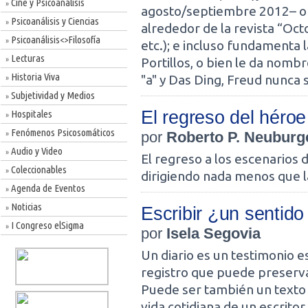
Cine y Psicoanálisis
»
agosto/septiembre 2012– o b
Psicoanálisis y Ciencias
»
alrededor de la revista “Oct
Psicoanálisis<>Filosofía
»
etc.); e incluso fundamenta 
Lecturas
»
Portillos, o bien le da nombr
Historia Viva
"a" y Das Ding, Freud nunca 
»
Subjetividad y Medios
»
El regreso del héroe
Hospitales
»
Fenómenos Psicosomáticos
por
Roberto P. Neuburg
»
Audio y Video
»
El regreso a los escenarios 
Coleccionables
»
dirigiendo nada menos que l
Agenda de Eventos
»
Noticias
Escribir ¿un sentido
»
I Congreso elSigma
»
por
Isela Segovia
Un diario es un testimonio es
registro que puede preservar
Puede ser también un texto l
vida cotidiana de un escritor.