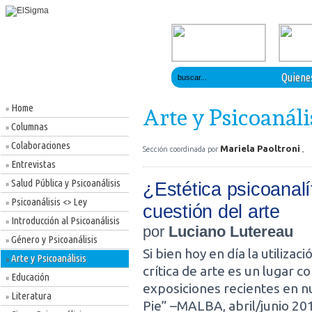
Quiene
Home
»
Arte y Psicoanáli
Columnas
»
Colaboraciones
»
Mariela Paoltroni
Sección coordinada por
Entrevistas
»
Salud Pública y Psicoanálisis
¿Estética psicoanalí
»
Psicoanálisis <> Ley
»
cuestión del arte
Introducción al Psicoanálisis
»
por
Luciano Lutereau
Género y Psicoanálisis
»
Si bien hoy en día la utilizac
Arte y Psicoanálisis
»
crítica de arte es un lugar 
Educación
»
exposiciones recientes en 
Literatura
»
Pie” –MALBA, abril/junio 201