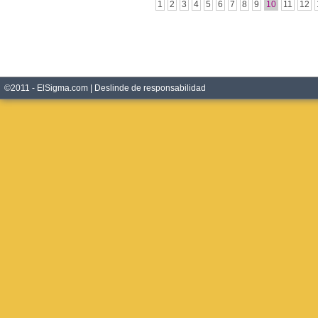
1
2
3
4
5
6
7
8
9
10
11
12
©2011 - ElSigma.com |
Deslinde de responsabilidad