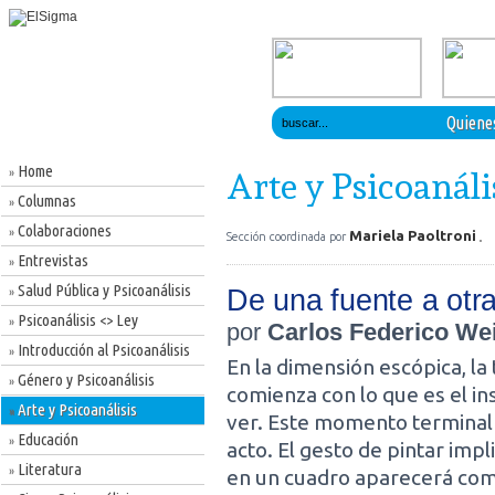
Quiene
Home
»
Arte y Psicoanáli
Columnas
»
Colaboraciones
»
Mariela Paoltroni
Sección coordinada por
Entrevistas
»
Salud Pública y Psicoanálisis
De una fuente a otr
»
Psicoanálisis <> Ley
»
por
Carlos Federico We
Introducción al Psicoanálisis
»
En la dimensión escópica, la 
Género y Psicoanálisis
»
comienza con lo que es el ins
Arte y Psicoanálisis
»
ver. Este momento terminal 
Educación
»
acto. El gesto de pintar imp
Literatura
»
en un cuadro aparecerá com