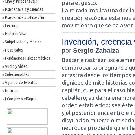
Cine y Psicoanálisis
para el gesto.
»
Psicoanálisis y Ciencias
La mirada implica una declin
»
creación escópica estamos e
Psicoanálisis<>Filosofía
»
movimiento que se da a ver, 
Lecturas
»
Historia Viva
»
Invención, creencia 
Subjetividad y Medios
»
por
Sergio Zabalza
Hospitales
»
Fenómenos Psicosomáticos
»
Bastaría rastrear los eleme
Audio y Video
comprobar la pregnancia que
»
Coleccionables
arrastra desde los tiempos 
»
dignidad de mito historias co
Agenda de Eventos
»
capitán, que para el caso bi
Noticias
»
caballero, su dama enamorada
I Congreso elSigma
»
orden establecido: sea éste 
y el posterior encuentro en 
disyunción muerte o miseria
neurótica propia de quien ha