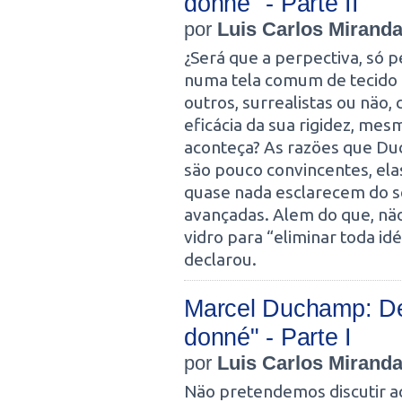
donné" - Parte II
por
Luis Carlos Mirand
¿Será que a perpectiva, só p
numa tela comum de tecido 
outros, surrealistas ou näo,
eficácia da sua rigidez, mes
aconteça? As razöes que Du
säo pouco convincentes, elas
quase nada esclarecem do s
avançadas. Alem do que, näo
vidro para “eliminar toda id
declarou.
Marcel Duchamp: De
donné" - Parte I
por
Luis Carlos Mirand
Näo pretendemos discutir a