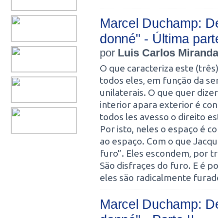
Marcel Duchamp: De
donné" - Última par
por
Luis Carlos Mirand
O que caracteriza este (trê
todos eles, em funçäo da se
unilaterais. O que quer diz
interior apara exterior é co
todos les avesso o direito 
Por isto, neles o espaço é c
ao espaço. Com o que Jacqu
furo”. Eles escondem, por tr
Säo disfraçes do furo. E é 
eles säo radicalmente furad
Marcel Duchamp: De