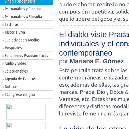
Cine y Psicoanálisis
»
pudo elaborar, repite lo no
Psicoanálisis y Ciencias
»
compulsión repetitiva, solida
Psicoanálisis<>Filosofía
»
que lo libere del goce y el s
Lecturas
»
Historia Viva
El diablo viste Prad
»
Subjetividad y Medios
»
individuales y el c
Hospitales
»
contemporáneo
Fenómenos Psicosomáticos
»
por
Mariana E. Gómez
Audio y Video
»
Esta película trata sobre la
Coleccionables
»
contemporáneas, enlazadas p
Agenda de Eventos
»
eso, además de ellas, las gr
Noticias
»
marcas. Prada, Dior, Dolce &
I Congreso elSigma
»
Versace, etc. Estas tres muje
diferentes y distintas modal
la revista femenina más gl