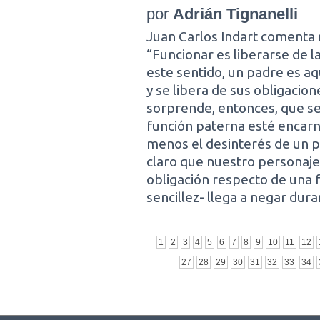
por
Adrián Tignanelli
Juan Carlos Indart comenta 
“Funcionar es liberarse de l
este sentido, un padre es a
y se libera de sus obligacio
sorprende, entonces, que sea
función paterna esté encarn
menos el desinterés de un p
claro que nuestro personaje
obligación respecto de una 
sencillez- llega a negar dura
1
2
3
4
5
6
7
8
9
10
11
12
27
28
29
30
31
32
33
34