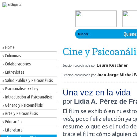
Quiene
Home
»
Cine y Psicoanáli
Columnas
»
Colaboraciones
»
Laura Kuschner
Sección coordinada por
Entrevistas
»
Juan Jorge Michel F
Sección coordinada por
Salud Pública y Psicoanálisis
»
Psicoanálisis <> Ley
»
Una vez en la vida
Introducción al Psicoanálisis
»
por
Lidia A. Pérez de F
Género y Psicoanálisis
»
El film se exhibió en nuestr
Arte y Psicoanálisis
»
vida
, poco feliz elección ya q
Educación
»
resume lo que es el nudo de 
Literatura
»
trata el film: cómo alguien 