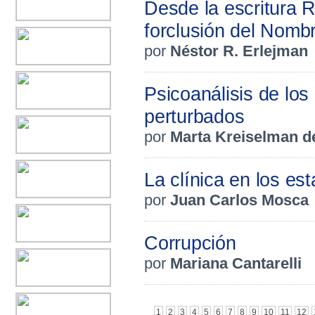
Desde la escritura R.
forclusión del Nomb
por
Néstor R. Erlejman
Psicoanálisis de lo
perturbados
por
Marta Kreiselman d
La clínica en los es
por
Juan Carlos Mosca
Corrupción
por
Mariana Cantarelli
1
2
3
4
5
6
7
8
9
10
11
12