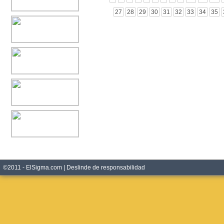
27
28
29
30
31
32
33
34
35
©2011 - ElSigma.com |
Deslinde de responsabilidad