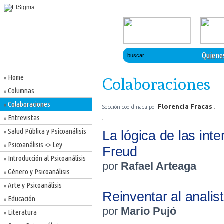
Quiene
Home
»
Colaboraciones
Columnas
»
Colaboraciones
»
Florencia Fracas
Sección coordinada por
Entrevistas
»
Salud Pública y Psicoanálisis
La lógica de las int
»
Psicoanálisis <> Ley
»
Freud
Introducción al Psicoanálisis
»
por
Rafael Arteaga
Género y Psicoanálisis
»
Arte y Psicoanálisis
»
Reinventar al analis
Educación
»
por
Mario Pujó
Literatura
»