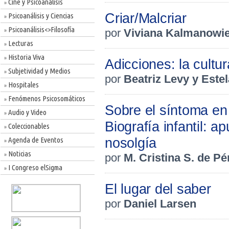
Cine y Psicoanálisis
»
Criar/Malcriar
Psicoanálisis y Ciencias
»
Psicoanálisis<>Filosofía
por
Viviana Kalmanowie
»
Lecturas
»
Historia Viva
»
Adicciones: la cultu
Subjetividad y Medios
»
por
Beatriz Levy y Este
Hospitales
»
Fenómenos Psicosomáticos
»
Sobre el síntoma en 
Audio y Video
»
Biografía infantil: 
Coleccionables
»
nosolgía
Agenda de Eventos
»
Noticias
»
por
M. Cristina S. de Pé
I Congreso elSigma
»
El lugar del saber
por
Daniel Larsen