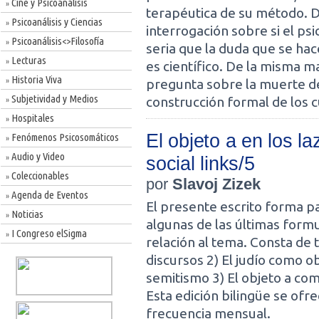
Cine y Psicoanálisis
»
terapéutica de su método. D
Psicoanálisis y Ciencias
»
interrogación sobre si el ps
Psicoanálisis<>Filosofía
»
seria que la duda que se hace
Lecturas
»
es científico. De la misma m
Historia Viva
»
pregunta sobre la muerte del
Subjetividad y Medios
construcción formal de los 
»
Hospitales
»
El objeto a en los la
Fenómenos Psicosomáticos
»
Audio y Video
social links/5
»
Coleccionables
»
por
Slavoj Zizek
Agenda de Eventos
»
El presente escrito forma p
Noticias
»
algunas de las últimas form
I Congreso elSigma
»
relación al tema. Consta de t
discursos 2) El judío como ob
semitismo 3) El objeto a com
Esta edición bilingüe se ofr
frecuencia mensual.