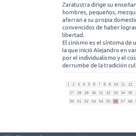
Zaratustra dirige su enseñan
hombres, pequeños, mezquin
aferran a su propia domesti
convencidos de haber logra
libertad.
El cinismo es el síntoma de
la que inició Alejandro en v
por el individualismo y el c
derrumbe de la tradición cul
1
2
3
4
5
6
7
8
9
10
11
12
27
28
29
30
31
32
33
34
35
50
51
52
53
54
55
56
57
58