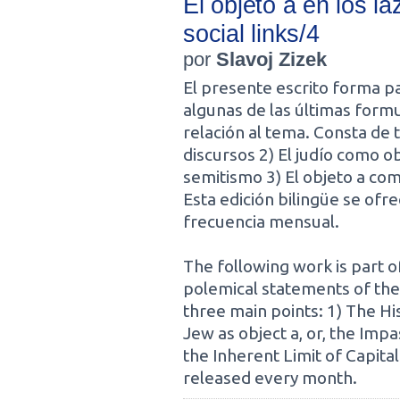
El objeto a en los la
social links/4
por
Slavoj Zizek
El presente escrito forma p
algunas de las últimas form
relación al tema. Consta de t
discursos 2) El judío como ob
semitismo 3) El objeto a com
Esta edición bilingüe se ofr
frecuencia mensual.
The following work is part 
polemical statements of the 
three main points: 1) The Hi
Jew as object a, or, the Impa
the Inherent Limit of Capitali
released every month.