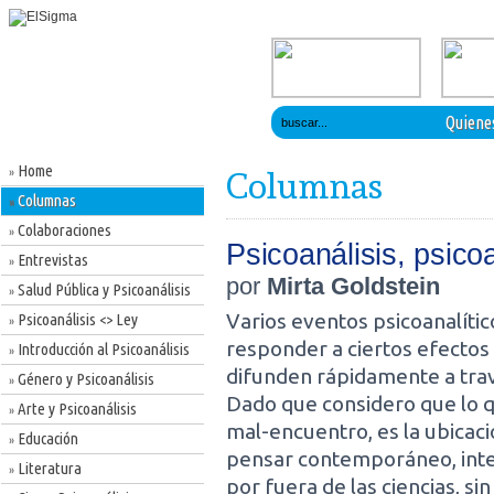
Quiene
Home
»
Columnas
Columnas
»
Colaboraciones
»
Psicoanálisis, psico
Entrevistas
»
por
Mirta Goldstein
Salud Pública y Psicoanálisis
»
Varios eventos psicoanalíti
Psicoanálisis <> Ley
»
responder a ciertos efectos
Introducción al Psicoanálisis
»
difunden rápidamente a tra
Género y Psicoanálisis
»
Dado que considero que lo qu
Arte y Psicoanálisis
»
mal-encuentro, es la ubicació
Educación
»
pensar contemporáneo, intent
Literatura
»
por fuera de las ciencias, si