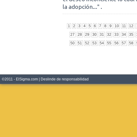
la adopción..." .
1
2
3
4
5
6
7
8
9
10
11
12
27
28
29
30
31
32
33
34
35
50
51
52
53
54
55
56
57
58
©2011 - ElSigma.com |
Deslinde de responsabilidad