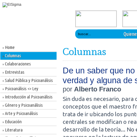
Quiene
Home
»
Columnas
Columnas
»
Colaboraciones
»
De un saber que no 
Entrevistas
»
verdad y alguna de
Salud Pública y Psicoanálisis
»
por
Alberto Franco
Psicoanálisis <> Ley
»
Introducción al Psicoanálisis
»
Sin duda es necesario, para c
Género y Psicoanálisis
conceptos que el maestro fr
»
Arte y Psicoanálisis
trata de ir ubicando los pun
»
centrales se modifican o rea
Educación
»
desarrollo de la teoría... No
Literatura
»