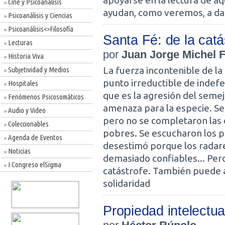
apoyarse en la lectura de aq
Cine y Psicoanálisis
»
ayudan, como veremos, a da
Psicoanálisis y Ciencias
»
Psicoanálisis<>Filosofía
»
Santa Fé: de la catá
Lecturas
»
por
Juan Jorge Michel F
Historia Viva
»
La fuerza incontenible de l
Subjetividad y Medios
»
punto irreductible de indef
Hospitales
»
que es la agresión del seme
Fenómenos Psicosomáticos
»
amenaza para la especie. Se
Audio y Video
»
pero no se completaron las d
Coleccionables
»
pobres. Se escucharon los p
Agenda de Eventos
»
desestimó porque los radar
Noticias
»
demasiado confiables... Pero 
I Congreso elSigma
»
catástrofe. También puede a
solidaridad
Propiedad intelectua